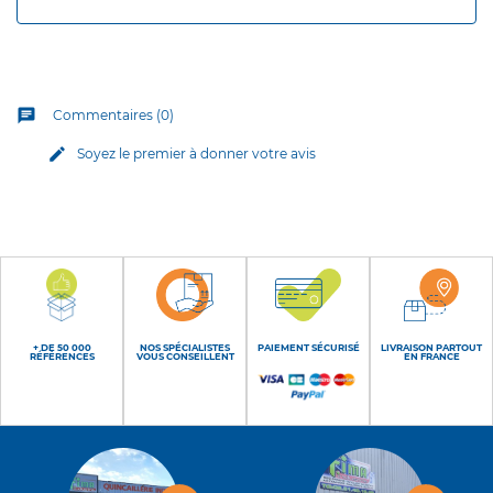
chat
Commentaires (0)
edit
Soyez le premier à donner votre avis
+ DE 50 000
NOS SPÉCIALISTES
PAIEMENT SÉCURISÉ
LIVRAISON PARTOUT
RÉFÉRENCES
VOUS CONSEILLENT
EN FRANCE