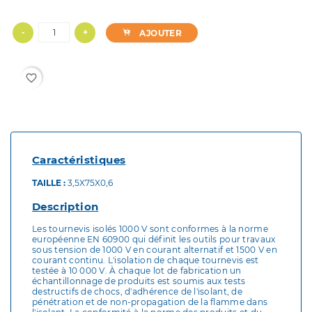
-
+
AJOUTER
favorite_border
Caractéristiques
TAILLE :
3,5X75X0,6
Description
Les tournevis isolés 1000 V sont conformes à la norme
européenne EN 60900 qui définit les outils pour travaux
sous tension de 1000 V en courant alternatif et 1500 V en
courant continu. L'isolation de chaque tournevis est
testée à 10 000 V. À chaque lot de fabrication un
échantillonnage de produits est soumis aux tests
destructifs de chocs, d'adhérence de l'isolant, de
pénétration et de non-propagation de la flamme dans