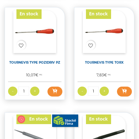
favorite_border
favorite_border
TOURNEVIS TYPE POZIDRIV PZ
TOURNEVIS TYPE TORX
Prix
Prix
10,07€
7,83€
TTC
TTC