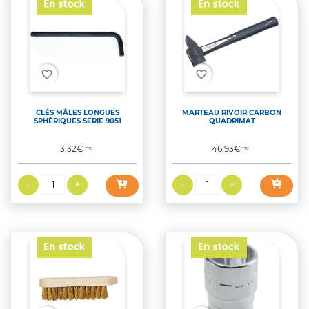
favorite_border
favorite_border
CLÉS MÂLES LONGUES
MARTEAU RIVOIR CARBON
SPHÉRIQUES SERIE 9051
QUADRIMAT
Prix
Prix
3,32€
46,93€
TTC
TTC