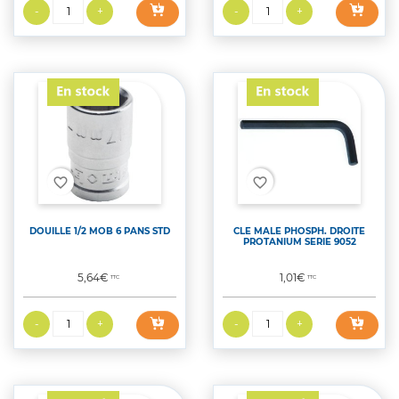
favorite_border
favorite_border
DOUILLE 1/2 MOB 6 PANS STD
CLE MALE PHOSPH. DROITE
PROTANIUM SERIE 9052
Prix
Prix
5,64€
1,01€
TTC
TTC