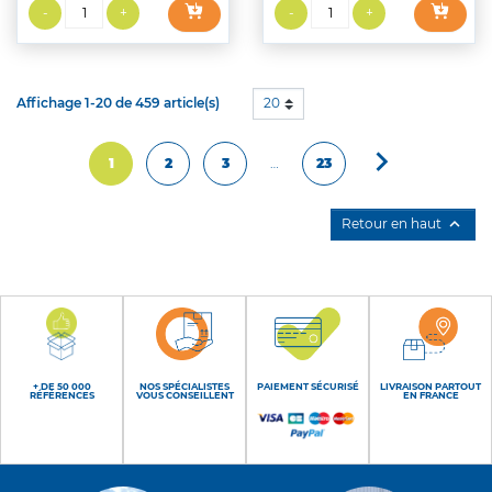
Affichage 1-20 de 459 article(s)
20

Suivant
1
2
3
…
23

Retour en haut
+ DE 50 000
NOS SPÉCIALISTES
PAIEMENT SÉCURISÉ
LIVRAISON PARTOUT
RÉFÉRENCES
VOUS CONSEILLENT
EN FRANCE