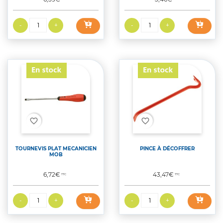
favorite_border
favorite_border
TOURNEVIS PLAT MECANICIEN
PINCE À DÉCOFFRER
MOB
Prix
Prix
6,72€
43,47€
TTC
TTC