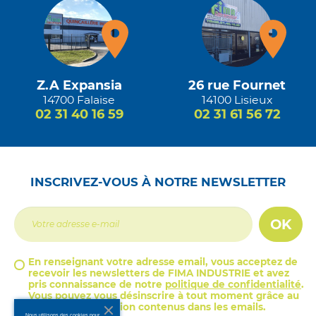
Z.A Expansia
26 rue Fournet
14700 Falaise
14100 Lisieux
02 31 40 16 59
02 31 61 56 72
INSCRIVEZ-VOUS À NOTRE NEWSLETTER
OK
En renseignant votre adresse email, vous acceptez de
recevoir les newsletters de FIMA INDUSTRIE et avez
pris connaissance de notre
politique de confidentialité
.
Vous pouvez vous désinscrire à tout moment grâce au
lien de désinscription contenus dans les emails.
Nous utilisons des cookies pour