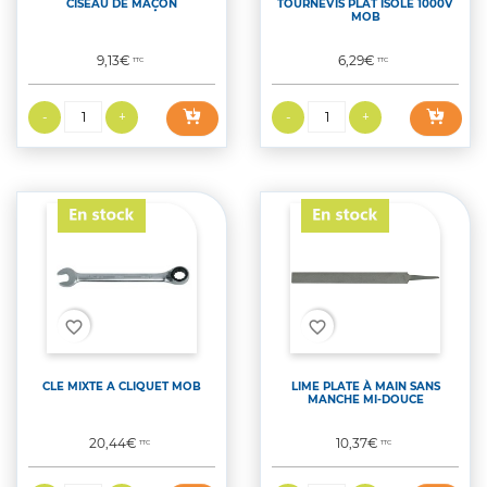
CISEAU DE MAÇON
TOURNEVIS PLAT ISOLE 1000V
MOB
Prix
Prix
9,13€
6,29€
TTC
TTC
favorite_border
favorite_border
CLE MIXTE A CLIQUET MOB
LIME PLATE À MAIN SANS
MANCHE MI-DOUCE
Prix
Prix
20,44€
10,37€
TTC
TTC