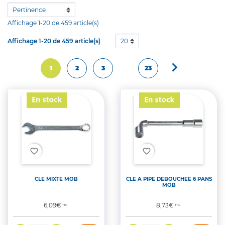
Affichage 1-20 de 459 article(s)
Affichage 1-20 de 459 article(s)
20

Suivant
1
2
3
…
23
favorite_border
favorite_border
CLE MIXTE MOB
CLE A PIPE DEBOUCHEE 6 PANS
MOB
Prix
Prix
6,09€
8,73€
TTC
TTC