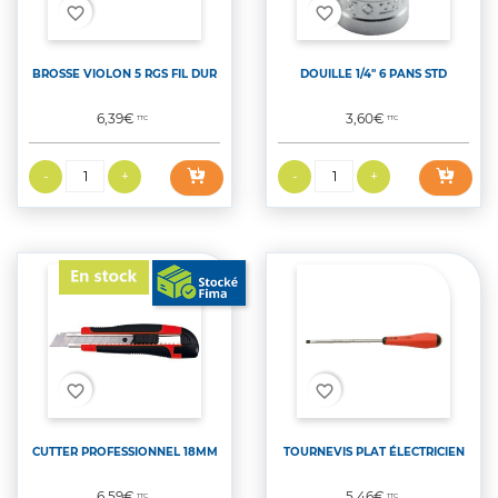
favorite_border
favorite_border
BROSSE VIOLON 5 RGS FIL DUR
DOUILLE 1/4'' 6 PANS STD
Prix
Prix
6,39€
3,60€
TTC
TTC
favorite_border
favorite_border
CUTTER PROFESSIONNEL 18MM
TOURNEVIS PLAT ÉLECTRICIEN
Prix
Prix
6,59€
5,46€
TTC
TTC