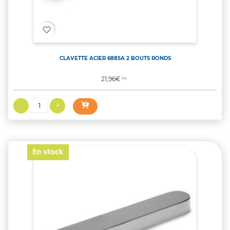
favorite_border
CLAVETTE ACIER 6885A 2 BOUTS RONDS
Prix
21,96€
TTC