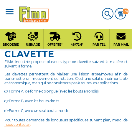
(0)

CATALOGUE
PRODUITS
BRODERIE
USINAGE
OFFERTE*
48/72H*
PAR TÉL
PAR MAIL
CLAVETTE
Qui sommes-nous
FIMA Industrie propose plusieurs type de clavette suivant la matière et
?
suivant la forme.
Les clavettes permettent de réaliser une liaison arbre/moyeu afin de
Contact
transmettre un mouvement de rotation. C’est une solution démontable
et économique, mais qui ne conviendra pas à toutes les applications.
👉Forme A, de forme oblongue (avec les bouts arrondis)
Nos fournisseurs
👉Forme B, avec les bouts droits
👉Forme C, avec un seul bout arrondi
Pour toutes demandes de longueurs spécifiques suivant plan, merci de
nous contacter
.