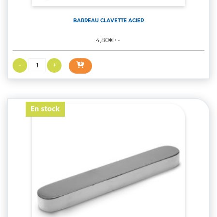
BARREAU CLAVETTE ACIER
Prix
4,80€
TTC