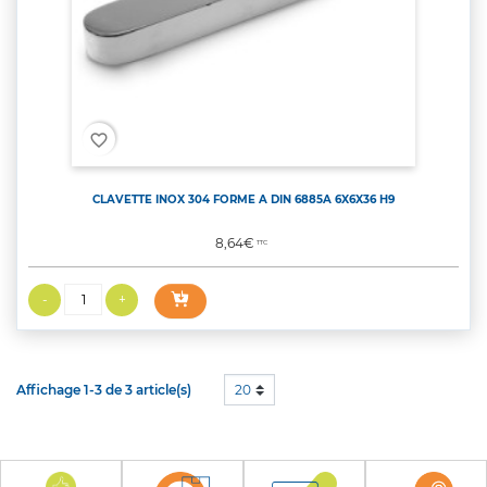
favorite_border
CLAVETTE INOX 304 FORME A DIN 6885A 6X6X36 H9
Prix
8,64€
TTC
Affichage 1-3 de 3 article(s)
20