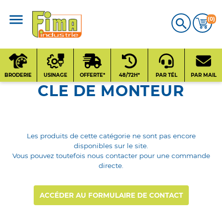
(0)

CATALOGUE
PRODUITS
BRODERIE
USINAGE
OFFERTE*
48/72H*
PAR TÉL
PAR MAIL
CLE DE MONTEUR
Qui sommes-nous
?
Contact
Les produits de cette catégorie ne sont pas encore
disponibles sur le site.
Vous pouvez toutefois nous contacter pour une commande
directe.
Nos fournisseurs
ACCÉDER AU FORMULAIRE DE CONTACT