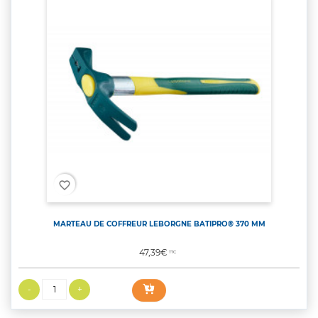
favorite_border
MARTEAU DE COFFREUR LEBORGNE BATIPRO® 370 MM
Prix
47,39€
TTC