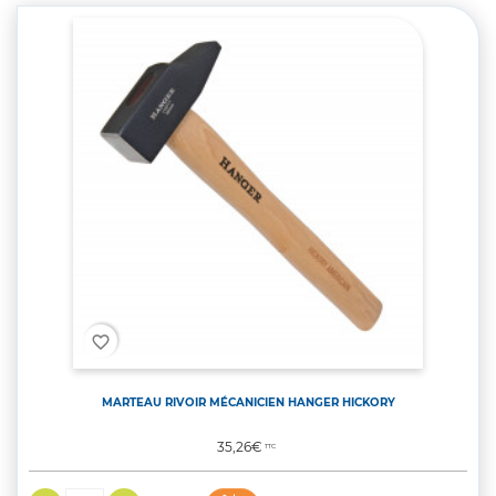
favorite_border
MARTEAU RIVOIR MÉCANICIEN HANGER HICKORY
Prix
35,26€
TTC