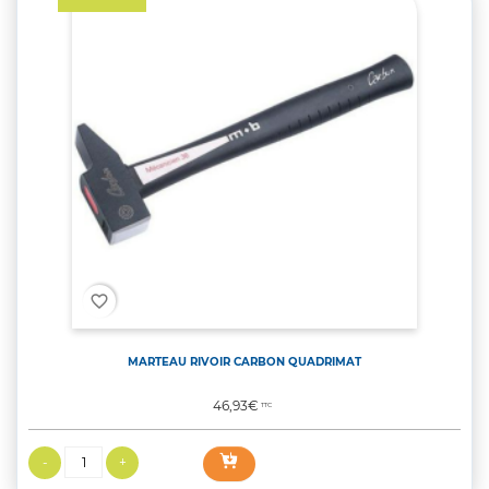
favorite_border
MARTEAU RIVOIR CARBON QUADRIMAT
Prix
46,93€
TTC