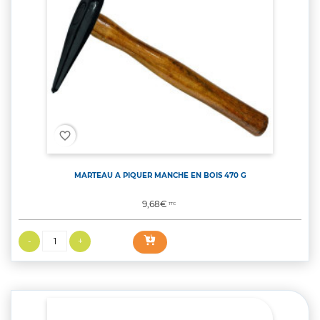
favorite_border
MARTEAU A PIQUER MANCHE EN BOIS 470 G
Prix
9,68€
TTC