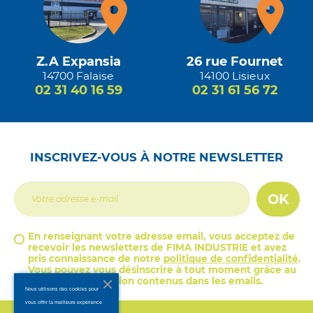
Z.A Expansia
26 rue Fournet
14700 Falaise
14100 Lisieux
02 31 40 16 59
02 31 61 56 72
INSCRIVEZ-VOUS À NOTRE NEWSLETTER
OK
En renseignant votre adresse email, vous acceptez de
recevoir les newsletters de FIMA INDUSTRIE et avez
pris connaissance de notre
politique de confidentialité
.
Vous pouvez vous désinscrire à tout moment grâce au
lien de désinscription contenus dans les emails.
Nous utilisons des cookies pour
vous offrir la meilleure expérience