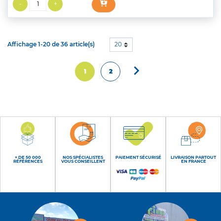
Affichage 1-20 de 36 article(s)
20

Suivant
1
2
+ DE 50 000
NOS SPÉCIALISTES
PAIEMENT SÉCURISÉ
LIVRAISON PARTOUT
RÉFÉRENCES
VOUS CONSEILLENT
EN FRANCE