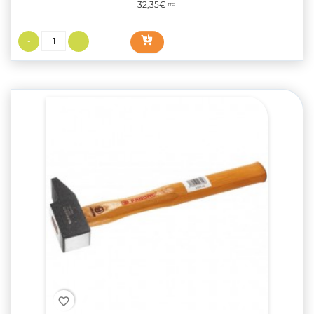
Prix
32,35€
TTC
favorite_border