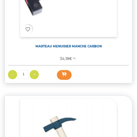
favorite_border
MARTEAU MENUISIER MANCHE CARBON
Prix
34,18€
TTC