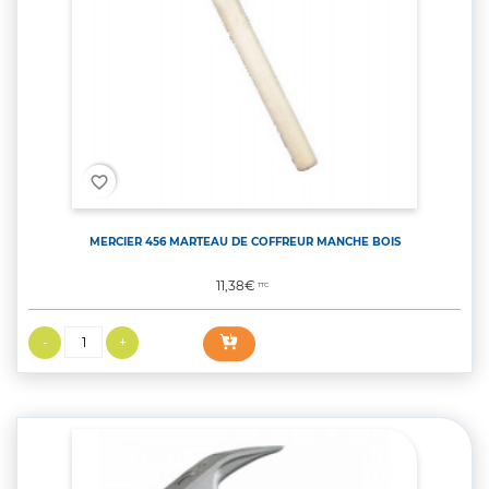
favorite_border
MERCIER 456 MARTEAU DE COFFREUR MANCHE BOIS
Prix
11,38€
TTC