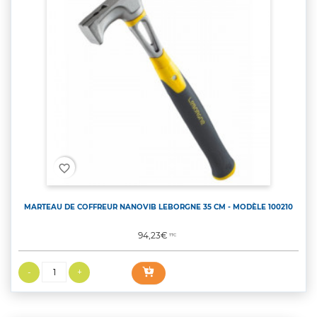
favorite_border
MARTEAU DE COFFREUR NANOVIB LEBORGNE 35 CM - MODÈLE 100210
Prix
94,23€
TTC