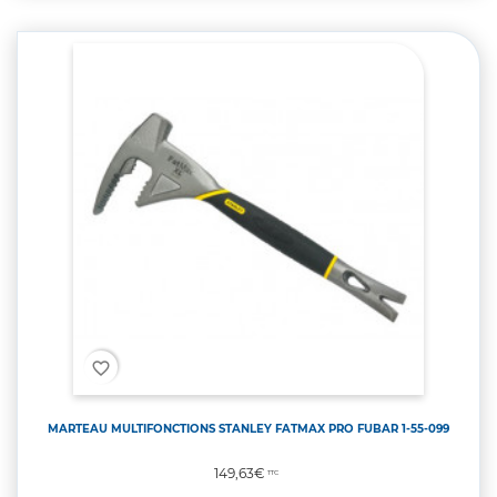
favorite_border
MARTEAU MULTIFONCTIONS STANLEY FATMAX PRO FUBAR 1-55-099
Prix
149,63€
TTC