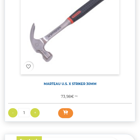
favorite_border
MARTEAU U.S. X STRIKER 30MM
Prix
73,98€
TTC