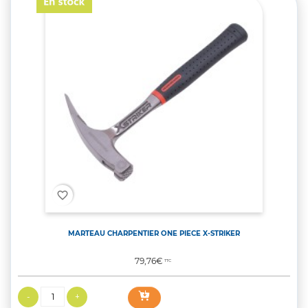
favorite_border
MARTEAU CHARPENTIER ONE PIECE X-STRIKER
Prix
79,76€
TTC