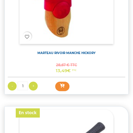
favorite_border
MARTEAU RIVOIR MANCHE HICKORY
Prix de base
Prix
28,67 € TTC
13,49€
TTC