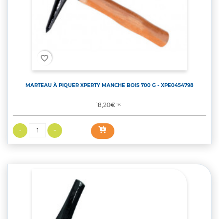
favorite_border
MARTEAU À PIQUER XPERTY MANCHE BOIS 700 G - XPE0454798
Prix
18,20€
TTC