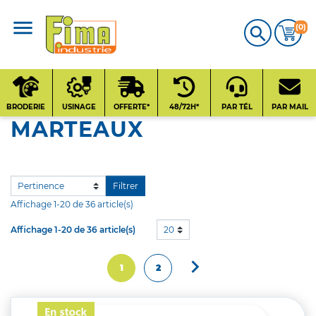
(0)

CATALOGUE
PRODUITS
BRODERIE
USINAGE
OFFERTE*
48/72H*
PAR TÉL
PAR MAIL
MARTEAUX
Qui sommes-nous
?
Contact
Filtrer
Affichage 1-20 de 36 article(s)
Affichage 1-20 de 36 article(s)
20
Nos fournisseurs

Suivant
1
2