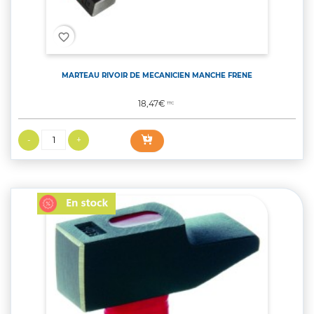
favorite_border
MARTEAU RIVOIR DE MECANICIEN MANCHE FRENE
Prix
18,47€
TTC