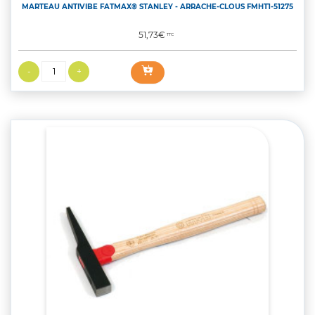
MARTEAU ANTIVIBE FATMAX® STANLEY - ARRACHE-CLOUS FMHT1-51275
Prix
51,73€
TTC