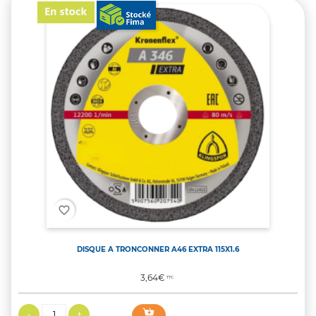
favorite_border
DISQUE A TRONCONNER A46 EXTRA 115X1.6
Prix
3,64€
TTC