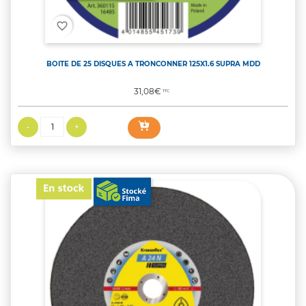
favorite_border
BOITE DE 25 DISQUES A TRONCONNER 125X1.6 SUPRA MDD
Prix
31,08€
TTC