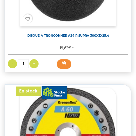
favorite_border
DISQUE A TRONCONNER A24 R SUPRA 300X3X25.4
Prix
19,62€
TTC