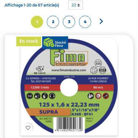
Affichage 1-20 de 67 article(s)
20

Suivant
1
2
3
4
favorite_border