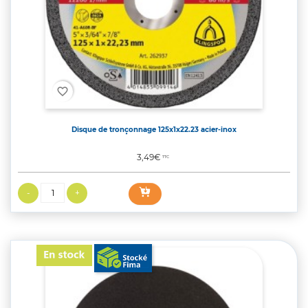
favorite_border
Disque de tronçonnage 125x1x22.23 acier-inox
Prix
3,49€
TTC