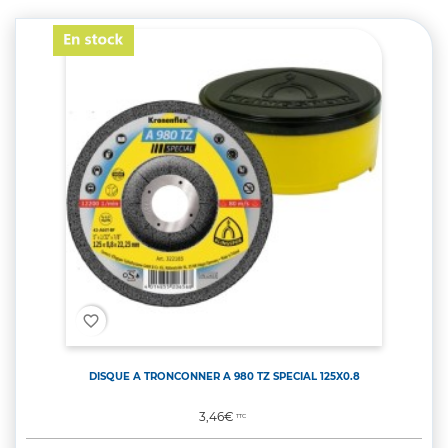
favorite_border
DISQUE A TRONCONNER A 980 TZ SPECIAL 125X0.8
Prix
3,46€
TTC