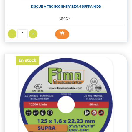
DISQUE A TRONCONNER 125X1.6 SUPRA MDD
Prix
1,94€
TTC