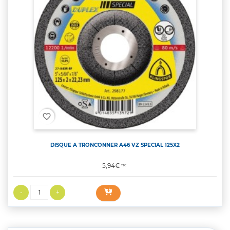
favorite_border
DISQUE A TRONCONNER A46 VZ SPECIAL 125X2
Prix
5,94€
TTC