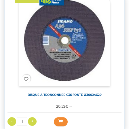
favorite_border
DISQUE A TRONCONNER C36 FONTE Ø300X4X20
Prix
20,52€
TTC