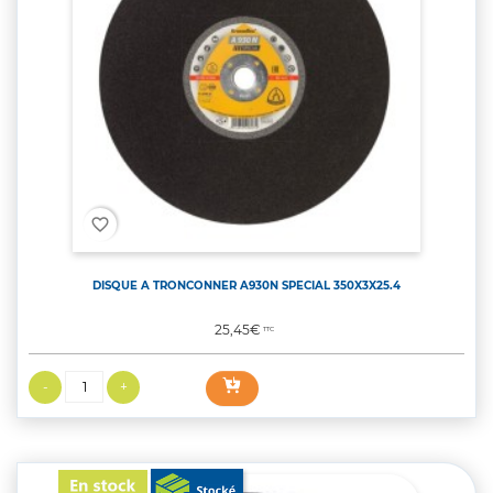
favorite_border
DISQUE A TRONCONNER A930N SPECIAL 350X3X25.4
Prix
25,45€
TTC