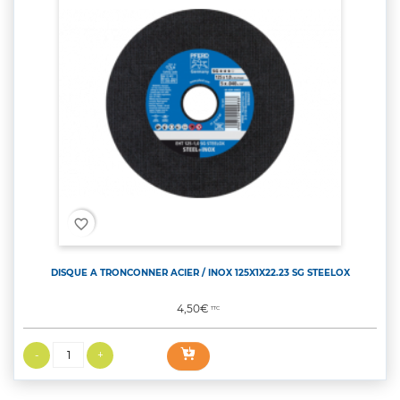
favorite_border
DISQUE A TRONCONNER ACIER / INOX 125X1X22.23 SG STEELOX
Prix
4,50€
TTC