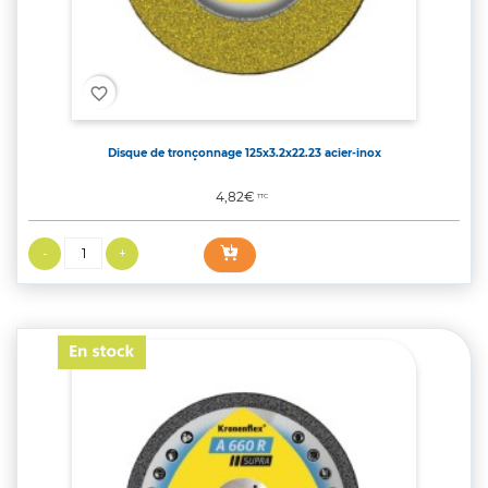
favorite_border
Disque de tronçonnage 125x3.2x22.23 acier-inox
Prix
4,82€
TTC