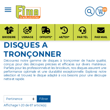
(0)

CATALOGUE
PRODUITS
BRODERIE
USINAGE
OFFERTE*
48/72H*
PAR TÉL
PAR MAIL
DISQUES A
Qui sommes-nous
TRONÇONNER
?
Découvrez notre gamme de disques à tronçonner de haute qualité,
conçus pour des découpes précises et efficaces sur divers matériaux.
Contact
Parfaits pour les professionnels et les bricoleurs, nos disques assurent une
performance optimale et une durabilité exceptionnelle. Explorez notre
sélection et trouvez le disque adapté à vos besoins pour une découpe
nette et rapide.
Nos fournisseurs
Filtrer
Affichage 1-20 de 67 article(s)