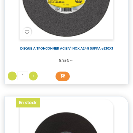
favorite_border
DISQUE A TRONCONNER ACIER/ INOX A24N SUPRA ø230X3
Prix
8,93€
TTC