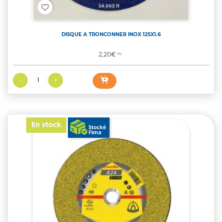
favorite_border
DISQUE A TRONCONNER INOX 125X1.6
Prix
2,20€
TTC