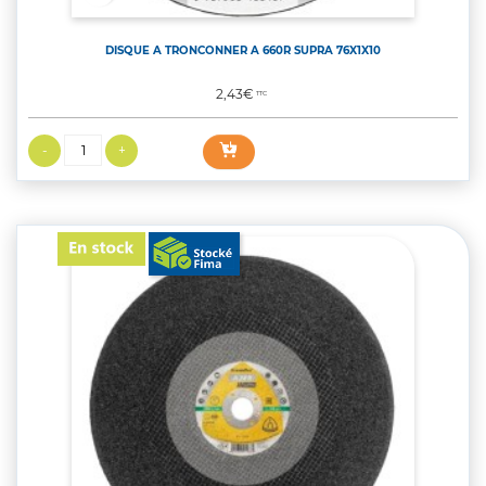
DISQUE A TRONCONNER A 660R SUPRA 76X1X10
Prix
2,43€
TTC