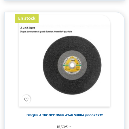
favorite_border
DISQUE A TRONCONNER A24R SUPRA Ø300X3X32
Prix
16,30€
TTC