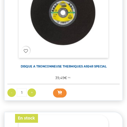
favorite_border
DISQUE A TRONCONNEUSE THERMIQUES A924R SPECIAL
Prix
39,49€
TTC