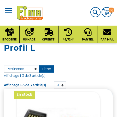
(0)

CATALOGUE
PRODUITS
BRODERIE
USINAGE
OFFERTE*
48/72H*
PAR TÉL
PAR MAIL
Profil L
Qui sommes-nous
?
Contact
Filtrer
Affichage 1-3 de 3 article(s)
Affichage 1-3 de 3 article(s)
20
Nos fournisseurs