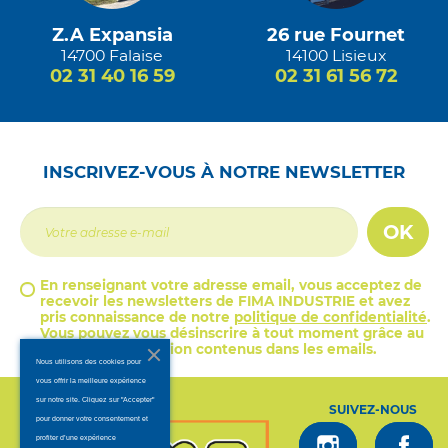
Z.A Expansia
26 rue Fournet
14700 Falaise
14100 Lisieux
02 31 40 16 59
02 31 61 56 72
INSCRIVEZ-VOUS À NOTRE NEWSLETTER
OK
En renseignant votre adresse email, vous acceptez de
recevoir les newsletters de FIMA INDUSTRIE et avez
pris connaissance de notre
politique de confidentialité
.
Vous pouvez vous désinscrire à tout moment grâce au
lien de désinscription contenus dans les emails.
Nous utilisons des cookies pour
vous offrir la meilleure expérience
sur notre site. Cliquez sur "Accepter"
SUIVEZ-NOUS
pour donner votre consentement et
profiter d’une expérience