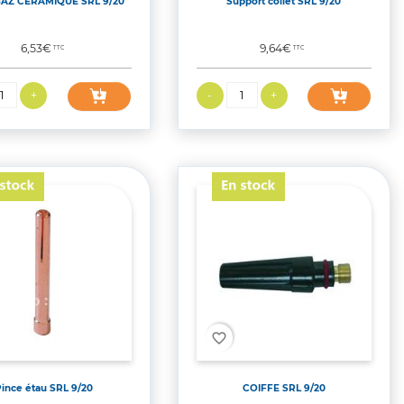
AZ CERAMIQUE SRL 9/20
Support collet SRL 9/20
Prix
Prix
6,53€
9,64€
TTC
TTC
favorite_border
ince étau SRL 9/20
COIFFE SRL 9/20