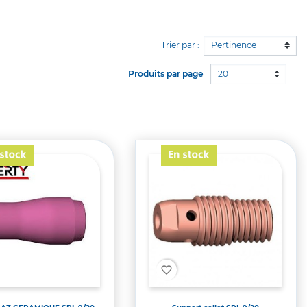
Trier par :
20
Produits par page
t
favorite_border