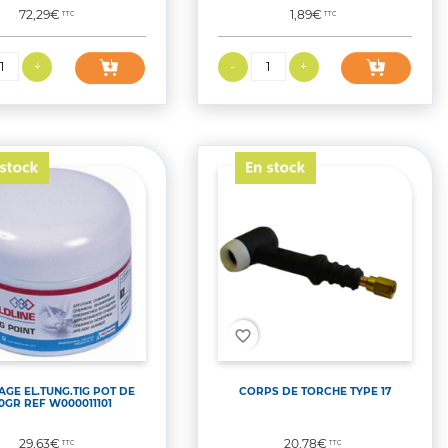
Prix
Prix
72,29€
1,89€
TTC
TTC
favorite_border
AGE EL.TUNG.TIG POT DE
CORPS DE TORCHE TYPE 17
0GR REF W000011101
Prix
Prix
29,63€
20,78€
TTC
TTC