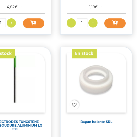
Prix
Prix
4,82€
1,19€
TTC
TTC
favorite_border
LECTRODES TUNGSTENE
Bague isolante SRL
 SOUDURE ALUMINIUM LG
150