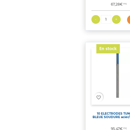
Prix
67,28€
TTC
favorite_border
10 ELECTRODES TU
BLEUE SOUDURE acier/
Prix
95,47€
TTC