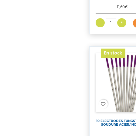
Prix
11,60€
TTC
favorite_border
10 ELECTRODES TUNGST
SOUDURE ACIER/INO