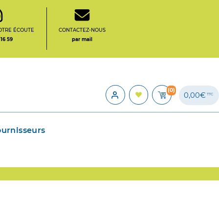
OTRE ÉCOUTE
CONTACTEZ-NOUS
 16 59
par mail
(0)
0,00€
TTC
ournisseurs