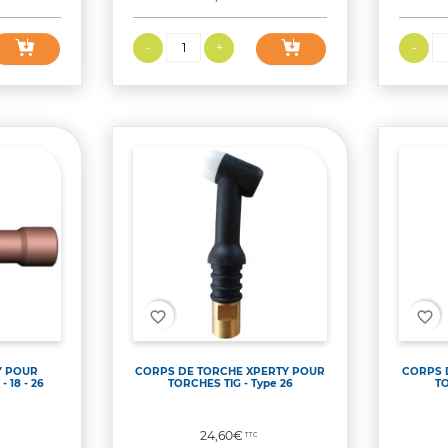
favorite_border
favorite_border
Y POUR
CORPS DE TORCHE XPERTY POUR
CORPS 
- 18 - 26
TORCHES TIG - Type 26
TO
Prix
24,60€
TTC