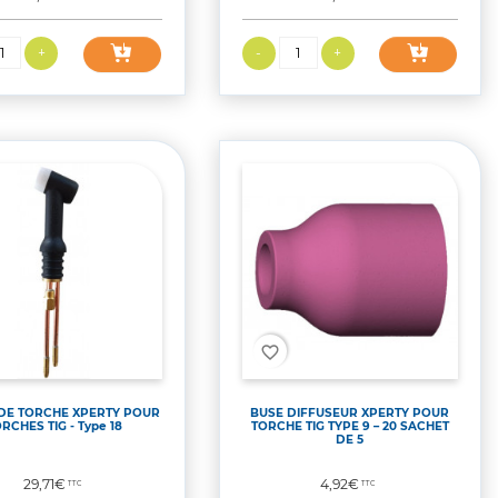
favorite_border
DE TORCHE XPERTY POUR
BUSE DIFFUSEUR XPERTY POUR
RCHES TIG - Type 18
TORCHE TIG TYPE 9 – 20 SACHET
DE 5
Prix
Prix
29,71€
4,92€
TTC
TTC