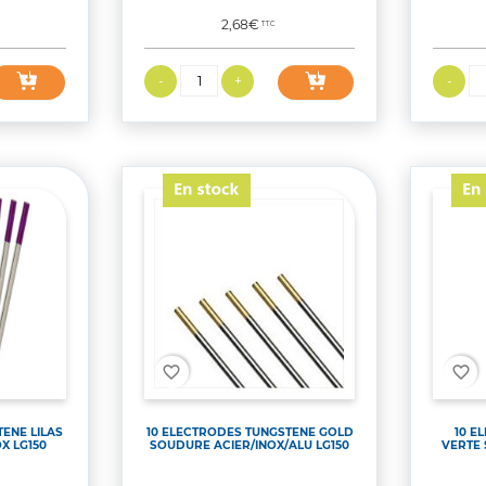
Prix
2,68€
TTC
favorite_border
favorite_border
ENE LILAS
10 ELECTRODES TUNGSTENE GOLD
10 E
X LG150
SOUDURE ACIER/INOX/ALU LG150
VERTE