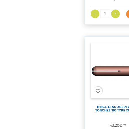
favorite_border
PINCE-ÉTAU XPERT
TORCHES TIG TYPE 17 
Prix
43,20€
TTC