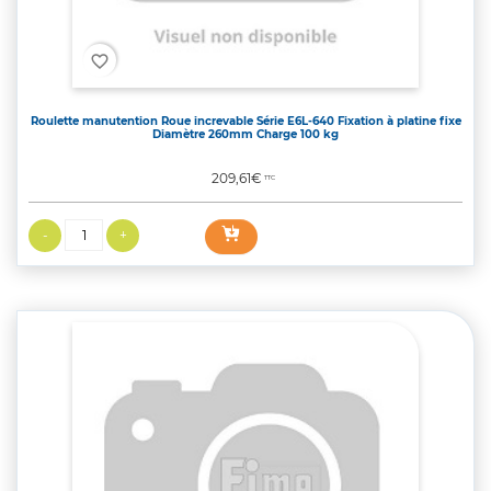
favorite_border
Roulette manutention Roue increvable Série E6L-640 Fixation à platine fixe
Diamètre 260mm Charge 100 kg
Prix
209,61€
TTC