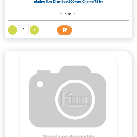
platine fixe Diamètre 200mm Charge 75 kg
Prix
91,39€
TTC