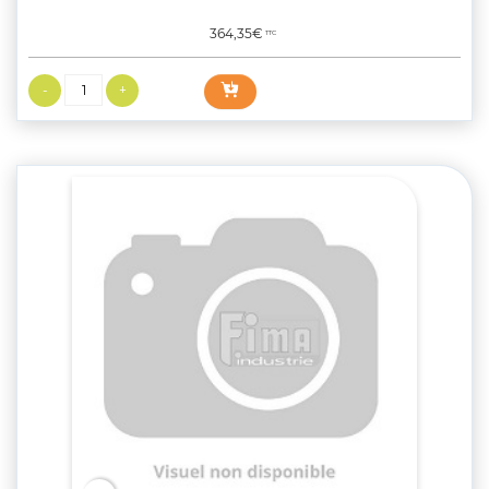
Prix
364,35€
TTC