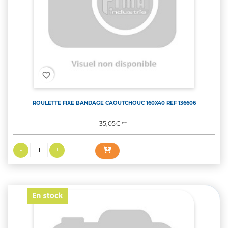
favorite_border
ROULETTE FIXE BANDAGE CAOUTCHOUC 160X40 REF 136606
Prix
35,05€
TTC