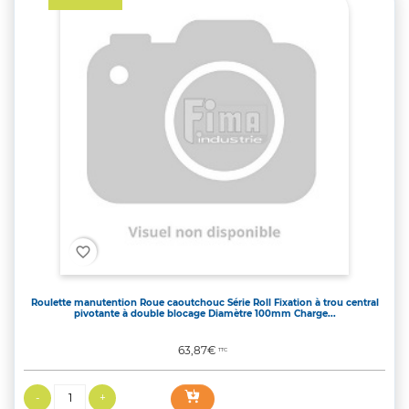
favorite_border
Roulette manutention Roue caoutchouc Série Roll Fixation à trou central
pivotante à double blocage Diamètre 100mm Charge...
Prix
63,87€
TTC