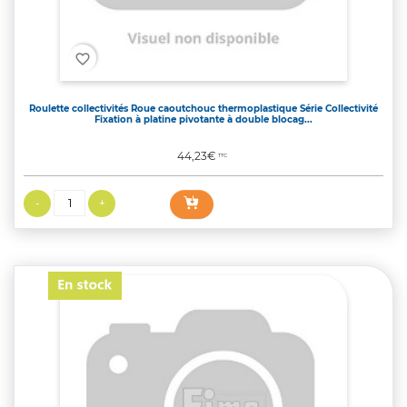
favorite_border
Roulette collectivités Roue caoutchouc thermoplastique Série Collectivité
Fixation à platine pivotante à double blocag...
Prix
44,23€
TTC