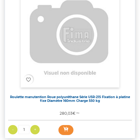
favorite_border
Roulette manutention Roue polyuréthane Série U5R-215 Fixation à platine
fixe Diamètre 160mm Charge 550 kg
Prix
280,03€
TTC