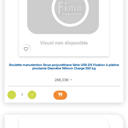
favorite_border
Roulette manutention Roue polyuréthane Série U5R-215 Fixation à platine
pivotante Diamètre 160mm Charge 550 kg
Prix
288,33€
TTC