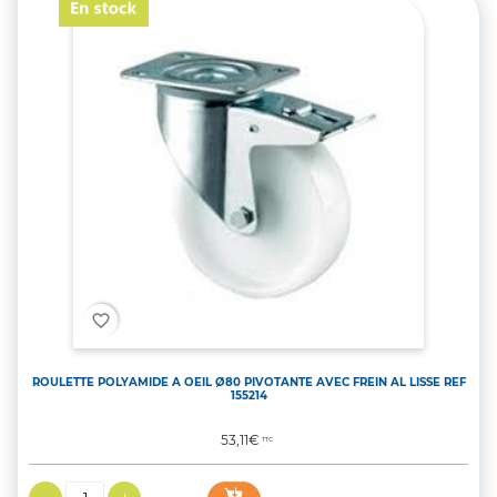
favorite_border
ROULETTE POLYAMIDE A OEIL Ø80 PIVOTANTE AVEC FREIN AL LISSE REF
155214
Prix
53,11€
TTC