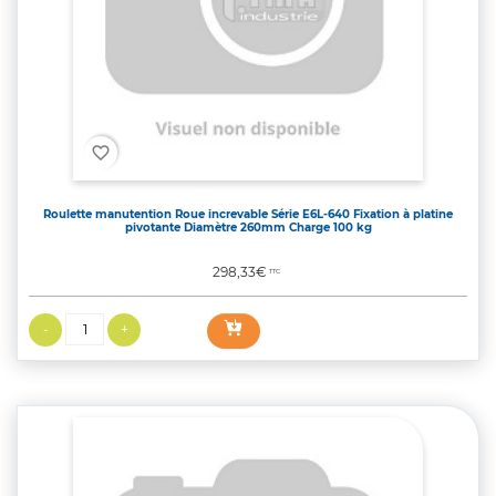
favorite_border
Roulette manutention Roue increvable Série E6L-640 Fixation à platine
pivotante Diamètre 260mm Charge 100 kg
Prix
298,33€
TTC