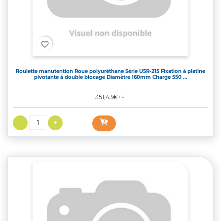
favorite_border
Roulette manutention Roue polyuréthane Série U5R-215 Fixation à platine
pivotante à double blocage Diamètre 160mm Charge 550 ...
Prix
351,43€
TTC