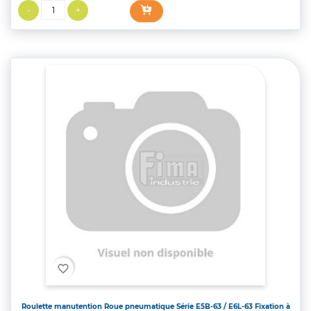
favorite_border
Roulette manutention Roue pneumatique Série E5B-63 / E6L-63 Fixation à