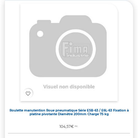
favorite_border
Roulette manutention Roue pneumatique Série E5B-63 / E6L-63 Fixation à
platine pivotante Diamètre 200mm Charge 75 kg
Prix
104,57€
TTC