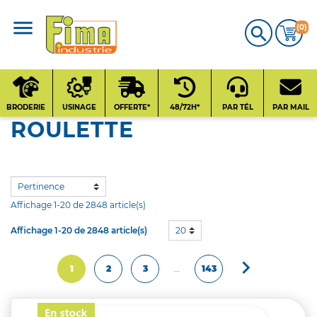
(0)

CATALOGUE
PRODUITS
BRODERIE
USINAGE
OFFERTE*
48/72H*
PAR TÉL
PAR MAIL
ROULETTE
Qui sommes-nous
?
Contact
Affichage 1-20 de 2848 article(s)
Affichage 1-20 de 2848 article(s)
20
Nos fournisseurs

Suivant
1
2
3
…
143