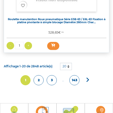
favorite_border
Roulette manutention Roue pneumatique Série E5B-63 / E6L-63 Fixation à
platine pivotante à simple blocage Diamètre 260mm Char...
Prix
528,65€
TTC
Affichage 1-20 de 2848 article(s)
20

Suivant
1
2
3
…
143