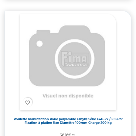
favorite_border
Roulette manutention Roue polyamide Ernyl® Série E4B-77 / E5B-77
Fixation à platine fixe Diamètre 100mm Charge 200 kg
Prix
36,16€
TTC