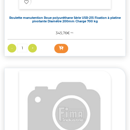
favorite_border
Roulette manutention Roue polyuréthane Série U5R-215 Fixation à platine
pivotante Diamètre 200mm Charge 700 kg
Prix
345,76€
TTC