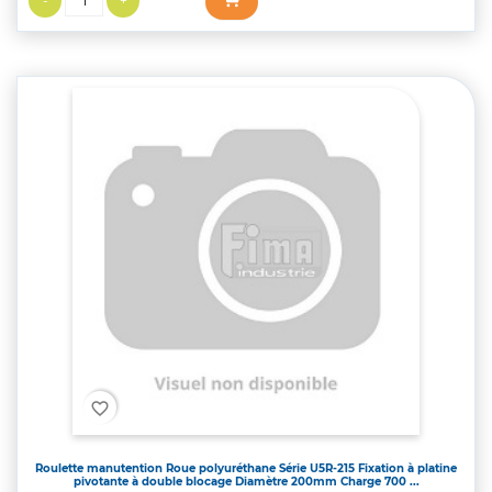
favorite_border
Roulette manutention Roue polyuréthane Série U5R-215 Fixation à platine
pivotante à double blocage Diamètre 200mm Charge 700 ...