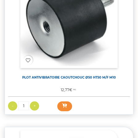
favorite_border
PLOT ANTIVIBRATOIRE CAOUTCHOUC Ø50 HT50 M/F M10
Prix
12,77€
TTC