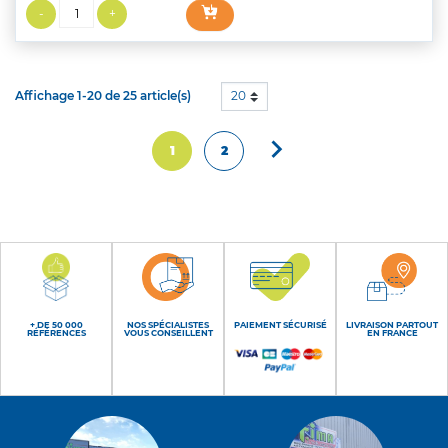
Affichage 1-20 de 25 article(s)
20

Suivant
1
2
+ DE 50 000
NOS SPÉCIALISTES
PAIEMENT SÉCURISÉ
LIVRAISON PARTOUT
RÉFÉRENCES
VOUS CONSEILLENT
EN FRANCE