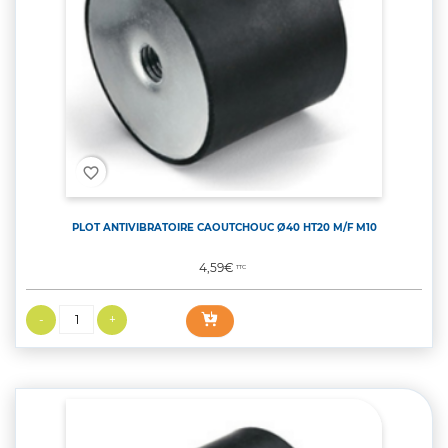
favorite_border
PLOT ANTIVIBRATOIRE CAOUTCHOUC Ø40 HT20 M/F M10
Prix
4,59€
TTC