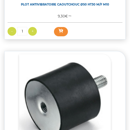
PLOT ANTIVIBRATOIRE CAOUTCHOUC Ø50 HT30 M/F M10
Prix
9,30€
TTC