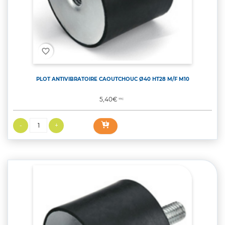
favorite_border
PLOT ANTIVIBRATOIRE CAOUTCHOUC Ø40 HT28 M/F M10
Prix
5,40€
TTC