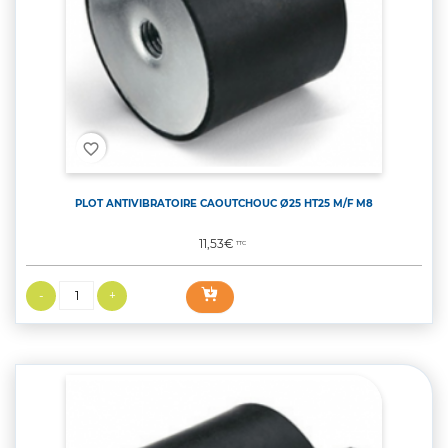
favorite_border
PLOT ANTIVIBRATOIRE CAOUTCHOUC Ø25 HT25 M/F M8
Prix
11,53€
TTC