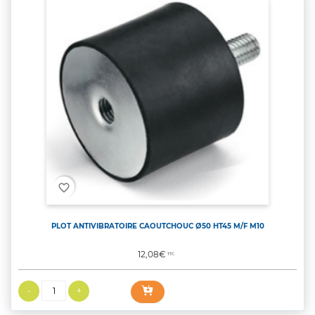
favorite_border
PLOT ANTIVIBRATOIRE CAOUTCHOUC Ø50 HT45 M/F M10
Prix
12,08€
TTC