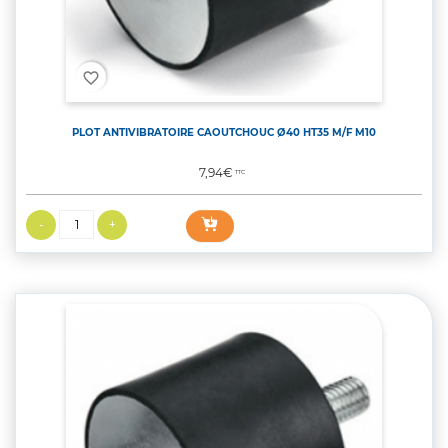
favorite_border
PLOT ANTIVIBRATOIRE CAOUTCHOUC Ø40 HT35 M/F M10
Prix
7,94€
TTC