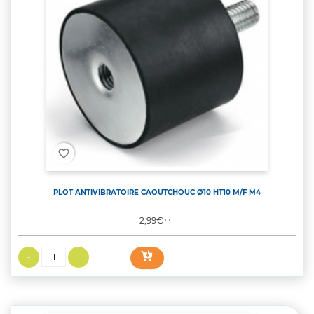
favorite_border
PLOT ANTIVIBRATOIRE CAOUTCHOUC Ø10 HT10 M/F M4
Prix
2,99€
TTC