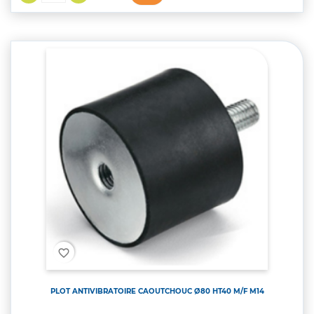
favorite_border
PLOT ANTIVIBRATOIRE CAOUTCHOUC Ø80 HT40 M/F M14