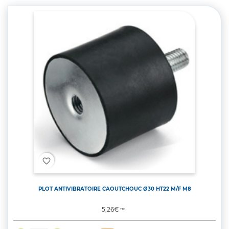
favorite_border
PLOT ANTIVIBRATOIRE CAOUTCHOUC Ø30 HT22 M/F M8
Prix
5,26€
TTC