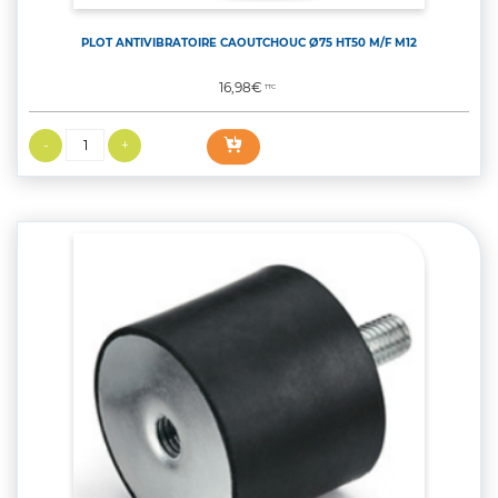
PLOT ANTIVIBRATOIRE CAOUTCHOUC Ø75 HT50 M/F M12
Prix
16,98€
TTC