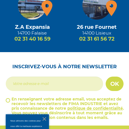
Z.A Expansia
26 rue Fournet
14700 Falaise
14100 Lisieux
02 31 40 16 59
02 31 61 56 72
INSCRIVEZ-VOUS À NOTRE NEWSLETTER
OK
En renseignant votre adresse email, vous acceptez de
recevoir les newsletters de FIMA INDUSTRIE et avez
pris connaissance de notre
politique de confidentialité
.
Vous pouvez vous désinscrire à tout moment grâce au
lien de désinscription contenus dans les emails.
Nous utilisons des cookies pour
vous offrir la meilleure expérience