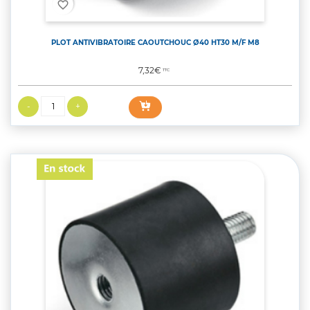
favorite_border
PLOT ANTIVIBRATOIRE CAOUTCHOUC Ø40 HT30 M/F M8
Prix
7,32€
TTC