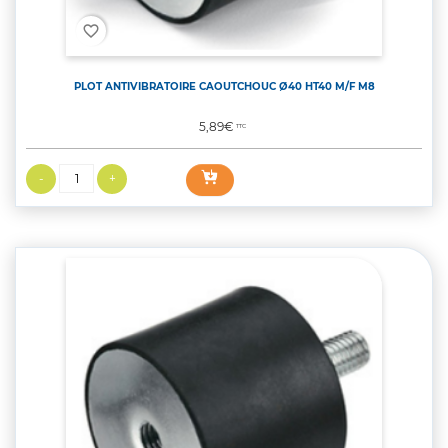
favorite_border
PLOT ANTIVIBRATOIRE CAOUTCHOUC Ø40 HT40 M/F M8
Prix
5,89€
TTC