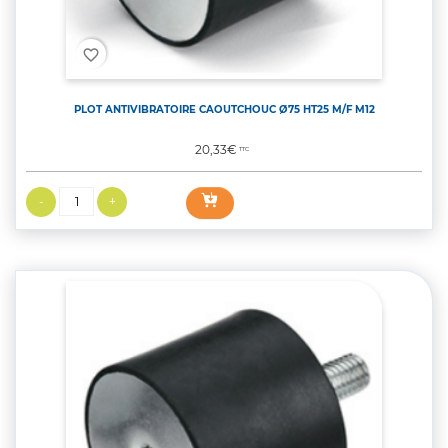
favorite_border
PLOT ANTIVIBRATOIRE CAOUTCHOUC Ø75 HT25 M/F M12
Prix
20,33€
TTC