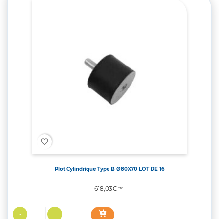
favorite_border
Plot Cylindrique Type B Ø80X70 LOT DE 16
Prix
618,03€
TTC