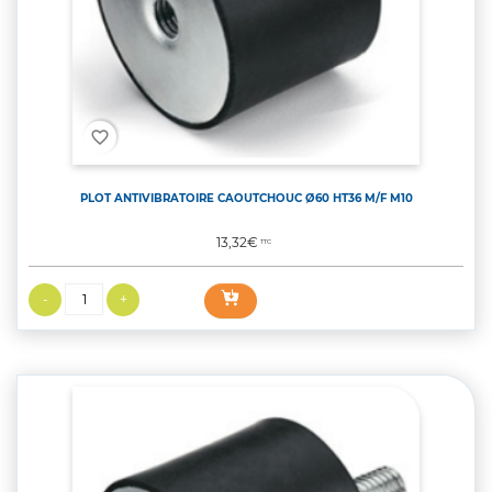
favorite_border
PLOT ANTIVIBRATOIRE CAOUTCHOUC Ø60 HT36 M/F M10
Prix
13,32€
TTC