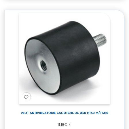
favorite_border
PLOT ANTIVIBRATOIRE CAOUTCHOUC Ø50 HT40 M/F M10
Prix
11,18€
TTC