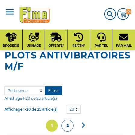
(0)

CATALOGUE
PRODUITS
BRODERIE
USINAGE
OFFERTE*
48/72H*
PAR TÉL
PAR MAIL
PLOTS ANTIVIBRATOIRES
Qui sommes-nous
M/F
?
Contact
Filtrer
Affichage 1-20 de 25 article(s)
Nos fournisseurs
Affichage 1-20 de 25 article(s)
20

Suivant
1
2