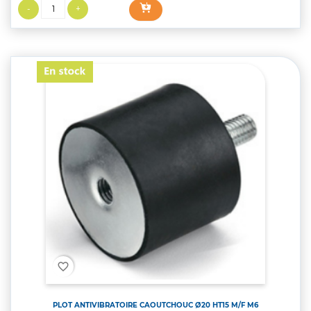
favorite_border
PLOT ANTIVIBRATOIRE CAOUTCHOUC Ø20 HT15 M/F M6