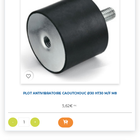
favorite_border
PLOT ANTIVIBRATOIRE CAOUTCHOUC Ø30 HT30 M/F M8
Prix
5,62€
TTC