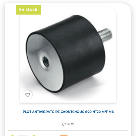
favorite_border
PLOT ANTIVIBRATOIRE CAOUTCHOUC Ø20 HT20 M/F M6
Prix
3,71€
TTC