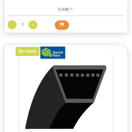
Prix
12,63€
TTC