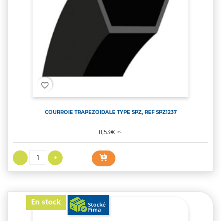
favorite_border
COURROIE TRAPEZOIDALE TYPE SPZ, REF SPZ1237
Prix
11,53€
TTC