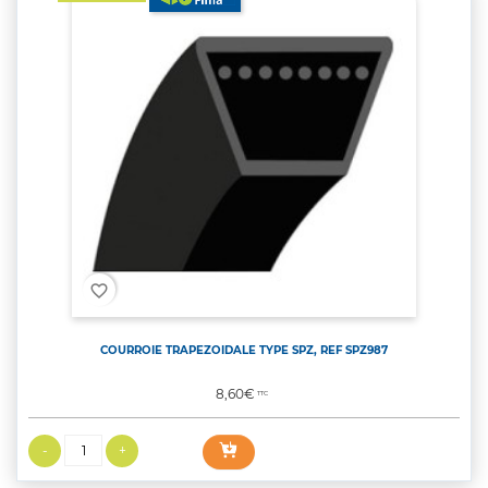
favorite_border
COURROIE TRAPEZOIDALE TYPE SPZ, REF SPZ987
Prix
8,60€
TTC