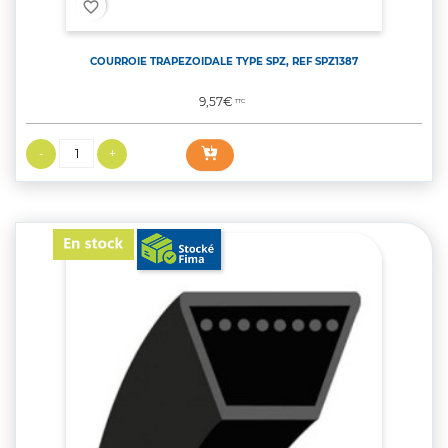
favorite_border
COURROIE TRAPEZOIDALE TYPE SPZ, REF SPZ1387
Prix
9,57€
TTC