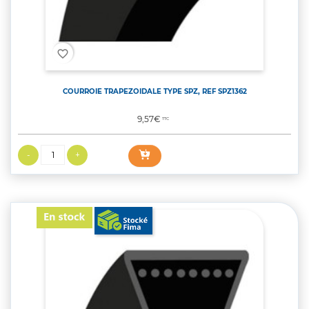
favorite_border
COURROIE TRAPEZOIDALE TYPE SPZ, REF SPZ1362
Prix
9,57€
TTC