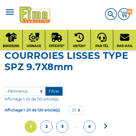
(0)

CATALOGUE
PRODUITS
BRODERIE
USINAGE
OFFERTE*
48/72H*
PAR TÉL
PAR MAIL
COURROIES LISSES TYPE
Qui sommes-nous
SPZ 9.7X8mm
?
Contact
Filtrer
Affichage 1-20 de 120 article(s)
Nos fournisseurs
Affichage 1-20 de 120 article(s)
20

Suivant
1
2
3
…
6