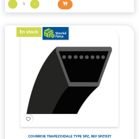
favorite_border
COURROIE TRAPEZOIDALE TYPE SPZ, REF SPZ1537