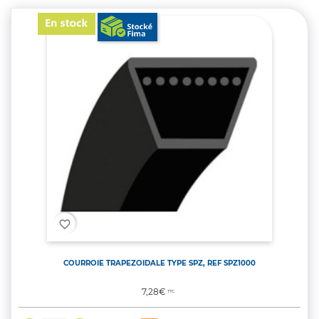
favorite_border
COURROIE TRAPEZOIDALE TYPE SPZ, REF SPZ1000
Prix
7,28€
TTC