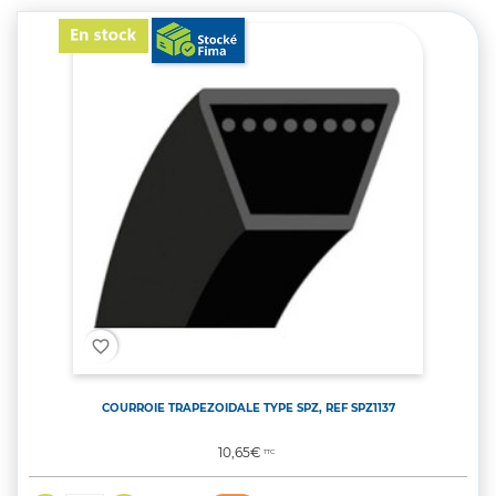
favorite_border
COURROIE TRAPEZOIDALE TYPE SPZ, REF SPZ1137
Prix
10,65€
TTC