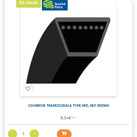
favorite_border
COURROIE TRAPEZOIDALE TYPE SPZ, REF SPZ900
Prix
8,34€
TTC