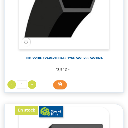
favorite_border
COURROIE TRAPEZOIDALE TYPE SPZ, REF SPZ1024
Prix
13,94€
TTC