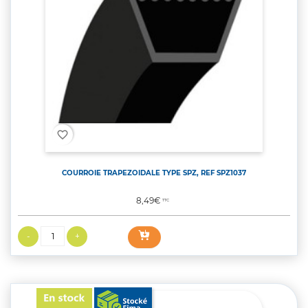
favorite_border
COURROIE TRAPEZOIDALE TYPE SPZ, REF SPZ1037
Prix
8,49€
TTC