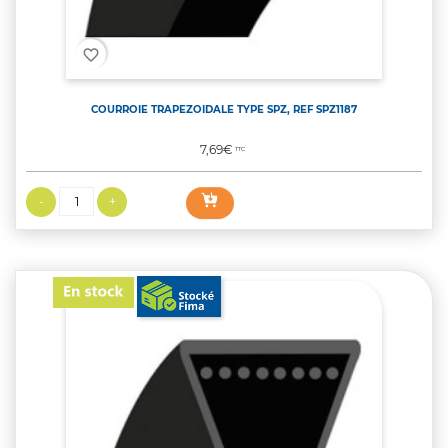
favorite_border
COURROIE TRAPEZOIDALE TYPE SPZ, REF SPZ1187
Prix
7,69€
TTC