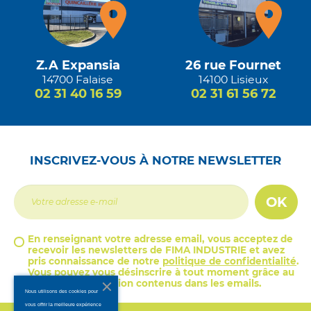
Z.A Expansia
26 rue Fournet
14700 Falaise
14100 Lisieux
02 31 40 16 59
02 31 61 56 72
INSCRIVEZ-VOUS À NOTRE NEWSLETTER
OK
En renseignant votre adresse email, vous acceptez de
recevoir les newsletters de FIMA INDUSTRIE et avez
pris connaissance de notre
politique de confidentialité
.
Vous pouvez vous désinscrire à tout moment grâce au
lien de désinscription contenus dans les emails.
Nous utilisons des cookies pour
vous offrir la meilleure expérience