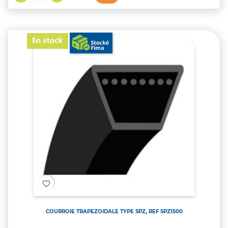
favorite_border
COURROIE TRAPEZOIDALE TYPE SPZ, REF SPZ1500