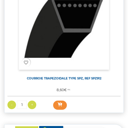
favorite_border
COURROIE TRAPEZOIDALE TYPE SPZ, REF SPZ912
Prix
8,60€
TTC