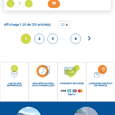
Affichage 1-20 de 120 article(s)
20

Suivant
1
2
3
…
6
+ DE 50 000
NOS SPÉCIALISTES
PAIEMENT SÉCURISÉ
LIVRAISON PARTOUT
RÉFÉRENCES
VOUS CONSEILLENT
EN FRANCE