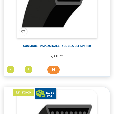
favorite_border
COURROIE TRAPEZOIDALE TYPE SPZ, REF SPZ1120
Prix
7,80€
TTC