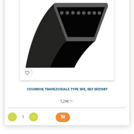
favorite_border
COURROIE TRAPEZOIDALE TYPE SPZ, REF SPZ1087
Prix
7,21€
TTC