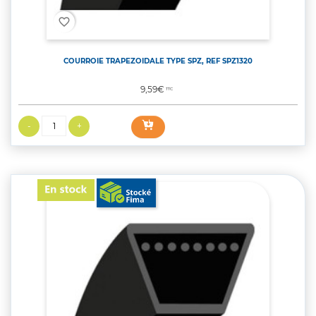
favorite_border
COURROIE TRAPEZOIDALE TYPE SPZ, REF SPZ1320
Prix
9,59€
TTC