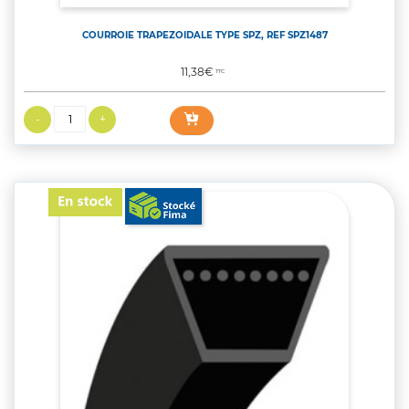
COURROIE TRAPEZOIDALE TYPE SPZ, REF SPZ1487
Prix
11,38€
TTC