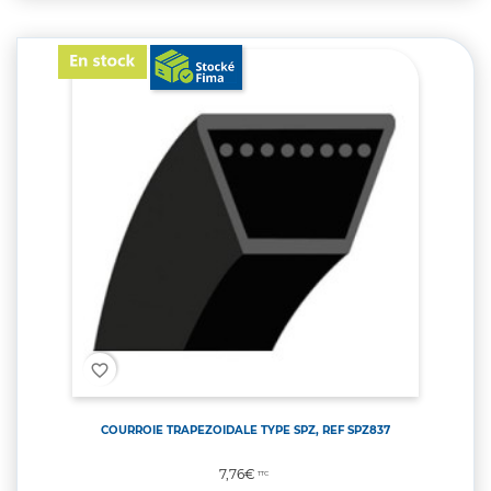
favorite_border
COURROIE TRAPEZOIDALE TYPE SPZ, REF SPZ837
Prix
7,76€
TTC