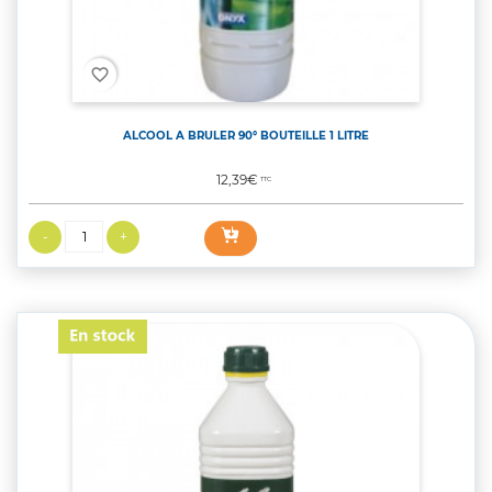
favorite_border
ALCOOL A BRULER 90° BOUTEILLE 1 LITRE
Prix
12,39€
TTC