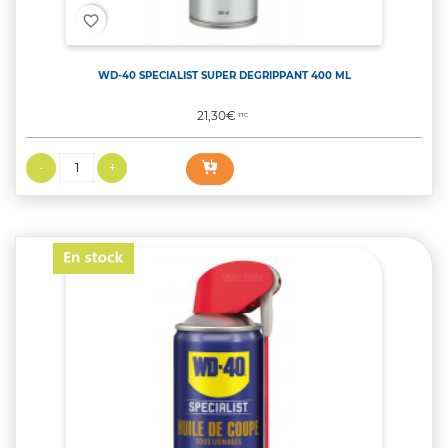
favorite_border
WD-40 SPECIALIST SUPER DEGRIPPANT 400 ML
Prix
21,30€
TTC