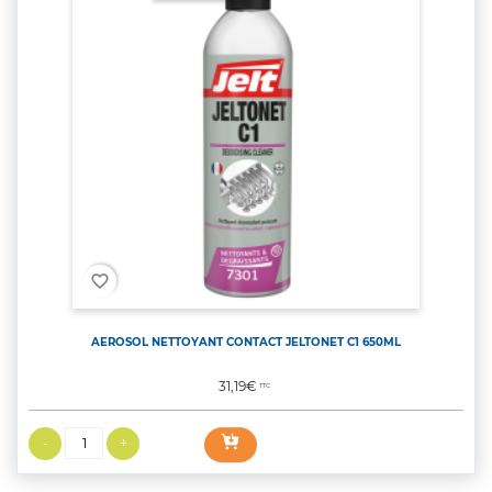
favorite_border
AEROSOL NETTOYANT CONTACT JELTONET C1 650ML
Prix
31,19€
TTC