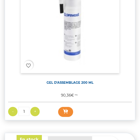
favorite_border
GEL D'ASSEMBLAGE 200 ML
Prix
90,36€
TTC