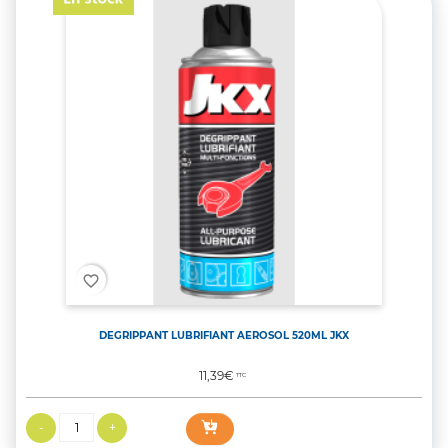
favorite_border
DEGRIPPANT LUBRIFIANT AEROSOL 520ML JKX
Prix
11,39€
TTC