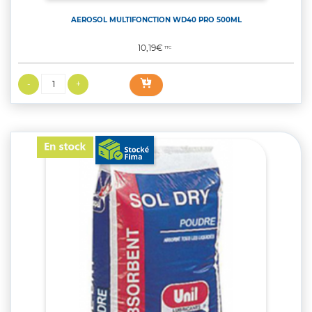
AEROSOL MULTIFONCTION WD40 PRO 500ML
Prix
10,19€
TTC