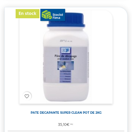
favorite_border
PATE DECAPANTE SUPER CLEAN POT DE 2KG
Prix
35,10€
TTC