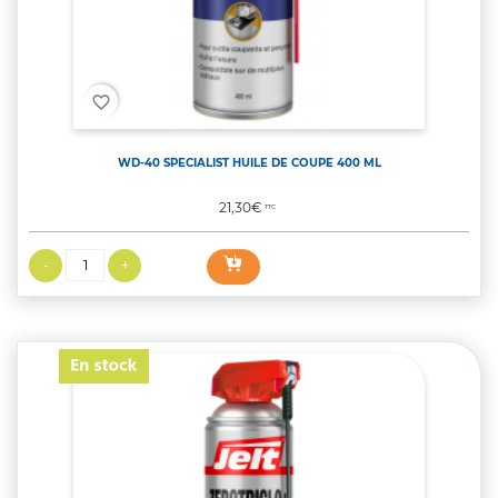
favorite_border
WD-40 SPECIALIST HUILE DE COUPE 400 ML
Prix
21,30€
TTC