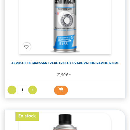
favorite_border
AEROSOL DEGRAISSANT ZEROTRICLO+ EVAPORATION RAPIDE 650ML
Prix
21,90€
TTC