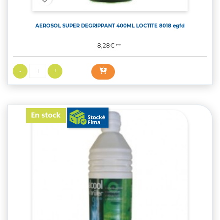
AEROSOL SUPER DEGRIPPANT 400ML LOCTITE 8018 egfd
Prix
8,28€
TTC