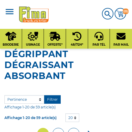
(0)

CATALOGUE
PRODUITS
BRODERIE
USINAGE
OFFERTE*
48/72H*
PAR TÉL
PAR MAIL
DÉGRIPPANT
Qui sommes-nous
DÉGRAISSANT
?
ABSORBANT
Contact
Nos fournisseurs
Filtrer
Affichage 1-20 de 59 article(s)
Affichage 1-20 de 59 article(s)
20