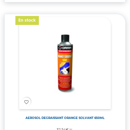
favorite_border
AEROSOL DEGRAISSANT ORANGE SOLVANT 650ML
Prix
32,54€
TTC