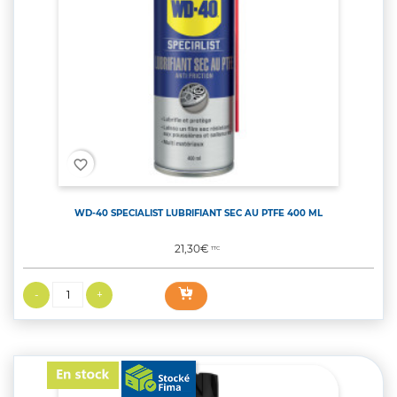
favorite_border
WD-40 SPECIALIST LUBRIFIANT SEC AU PTFE 400 ML
Prix
21,30€
TTC