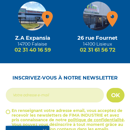
Z.A Expansia
26 rue Fournet
14700 Falaise
14100 Lisieux
02 31 40 16 59
02 31 61 56 72
INSCRIVEZ-VOUS À NOTRE NEWSLETTER
OK
En renseignant votre adresse email, vous acceptez de
recevoir les newsletters de FIMA INDUSTRIE et avez
pris connaissance de notre
politique de confidentialité
.
Vous pouvez vous désinscrire à tout moment grâce au
lien de désinscription contenus dans les emails.