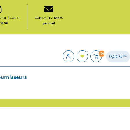
OTRE ÉCOUTE
CONTACTEZ-NOUS
 16 59
par mail
(0)
0,00€
TTC
ournisseurs