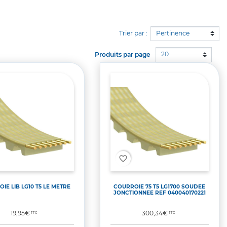
Trier par :
20
Produits par page
favorite_border
IE LIB LG10 T5 LE METRE
COURROIE 75 T5 LG1700 SOUDEE
JONCTIONNEE REF 040040170221
Prix
Prix
19,95€
300,34€
TTC
TTC