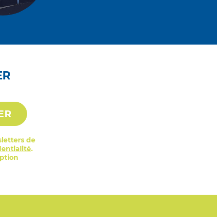
ER
ER
letters de
entialité
.
iption