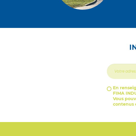
I
En renseig
FIMA INDU
Vous pouve
contenus d