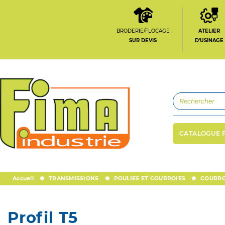
BRODERIE/FLOCAGE
ATELIER
SUR DEVIS
D'USINAGE
CATALOGUE 
Accueil
TRANSMISSIONS
POULIES ET COURROIES
COURRO
Profil T5