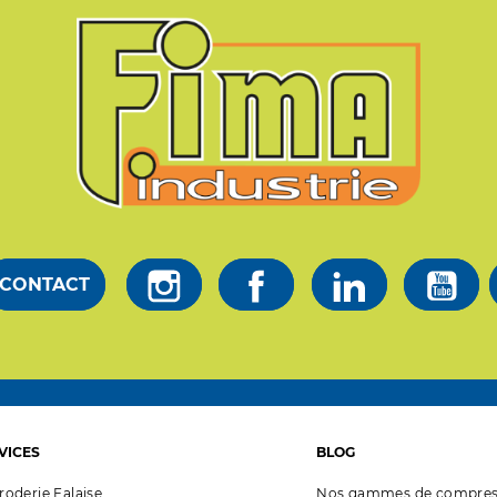
CONTACT
VICES
BLOG
roderie Falaise
Nos gammes de compres