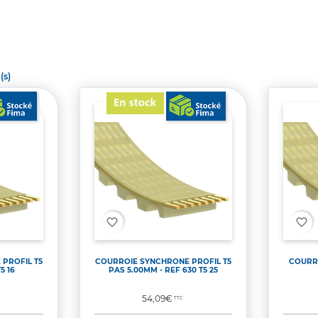
(s)
favorite_border
favorite_border
PROFIL T5
COURROIE SYNCHRONE PROFIL T5
COURRO
5 16
PAS 5.00MM - REF 630 T5 25
Prix
54,09€
TTC