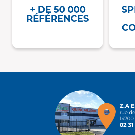
+ DE 50 000
SP
RÉFÉRENCES
CO
Z.A 
rue d
14700 
02 31