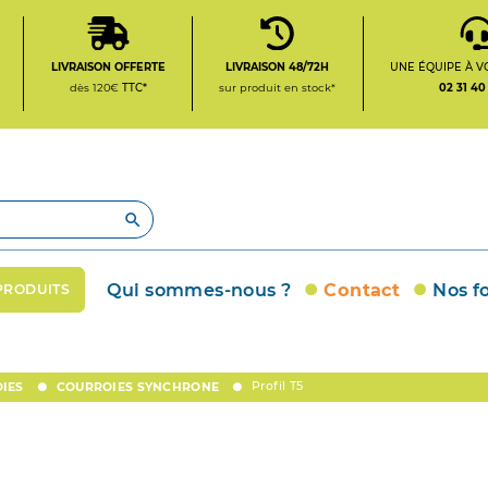
LIVRAISON OFFERTE
LIVRAISON 48/72H
UNE ÉQUIPE À V
dès 120€
TTC*
sur produit en stock*
02 31 40

Qui sommes-nous ?
Contact
Nos f
PRODUITS
Profil T5
IES
COURROIES SYNCHRONE