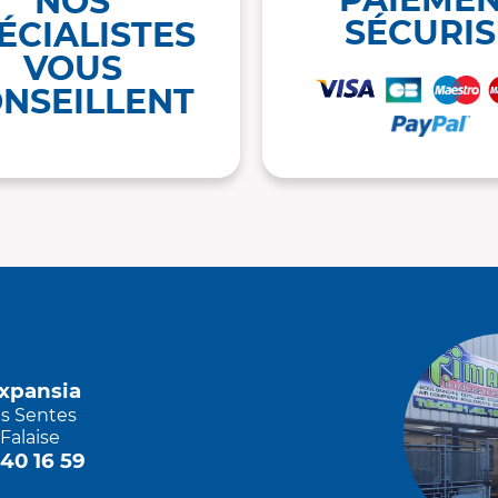
NOS
SÉCURIS
ÉCIALISTES
VOUS
NSEILLENT
Expansia
es Sentes
Falaise
 40 16 59