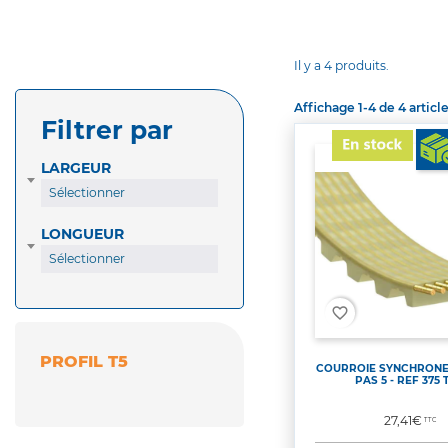
Il y a 4 produits.
Affichage 1-4 de 4 article
Filtrer par
LARGEUR
Sélectionner
LONGUEUR
Sélectionner
favorite_border
PROFIL T5
COURROIE SYNCHRONE 
PAS 5 - REF 375 T
Prix
27,41€
TTC