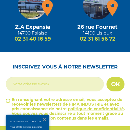
Z.A Expansia
26 rue Fournet
14700 Falaise
14100 Lisieux
02 31 40 16 59
02 31 61 56 72
INSCRIVEZ-VOUS À NOTRE NEWSLETTER
OK
En renseignant votre adresse email, vous acceptez de
recevoir les newsletters de FIMA INDUSTRIE et avez
pris connaissance de notre
politique de confidentialité
.
Vous pouvez vous désinscrire à tout moment grâce au
lien de désinscription contenus dans les emails.
Nous utilisons des cookies pour
vous offrir la meilleure expérience