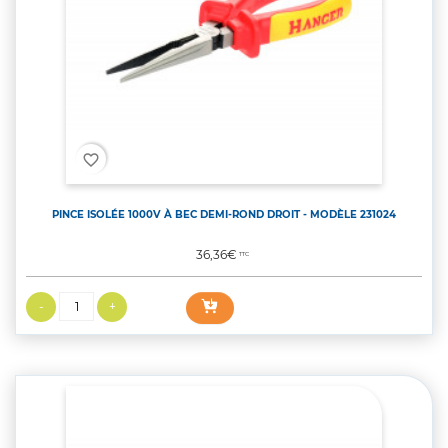
favorite_border
PINCE ISOLÉE 1000V À BEC DEMI-ROND DROIT - MODÈLE 231024
Prix
36,36€
TTC