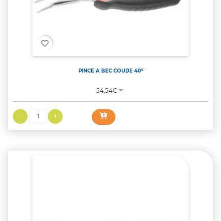
favorite_border
PINCE A BEC COUDE 40°
Prix
54,54€
TTC