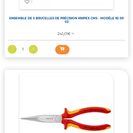
favorite_border
ENSEMBLE DE 5 BRUCELLES DE PRÉCISION KNIPEX CMS - MODÈLE 92 00
03
Prix
241,01€
TTC