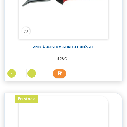
favorite_border
PINCE À BECS DEMI-RONDS COUDÉS 200
Prix
41,28€
TTC