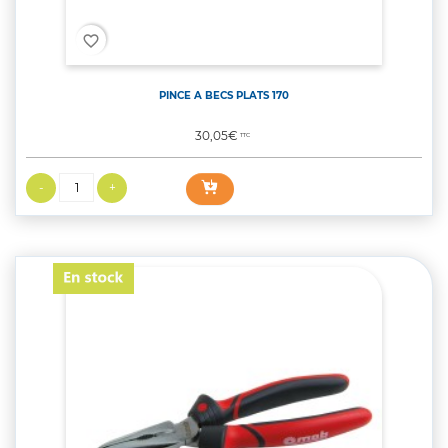
favorite_border
PINCE A BECS PLATS 170
Prix
30,05€
TTC