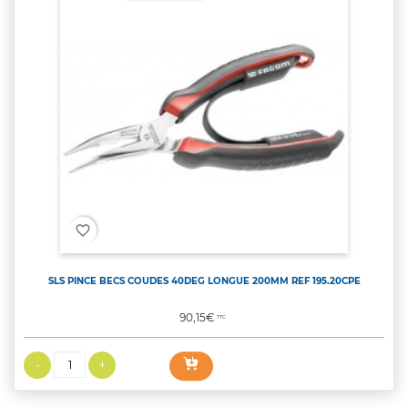
favorite_border
SLS PINCE BECS COUDES 40DEG LONGUE 200MM REF 195.20CPE
Prix
90,15€
TTC