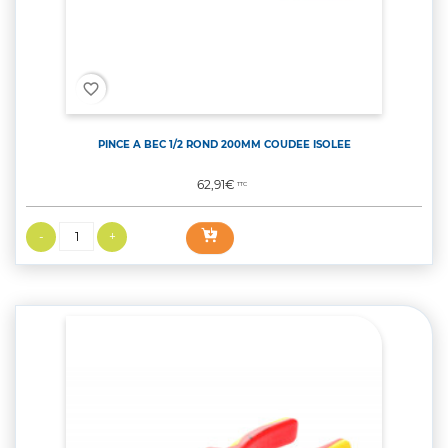
favorite_border
PINCE A BEC 1/2 ROND 200MM COUDEE ISOLEE
Prix
62,91€
TTC