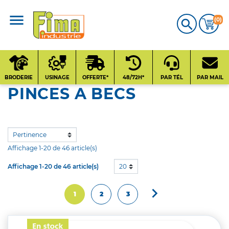
(0)

CATALOGUE
PRODUITS
BRODERIE
USINAGE
OFFERTE*
48/72H*
PAR TÉL
PAR MAIL
PINCES A BECS
Qui sommes-nous
?
Contact
Affichage 1-20 de 46 article(s)
Affichage 1-20 de 46 article(s)
20
Nos fournisseurs

Suivant
1
2
3