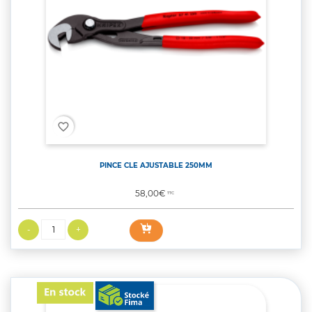
favorite_border
PINCE CLE AJUSTABLE 250MM
Prix
58,00€
TTC