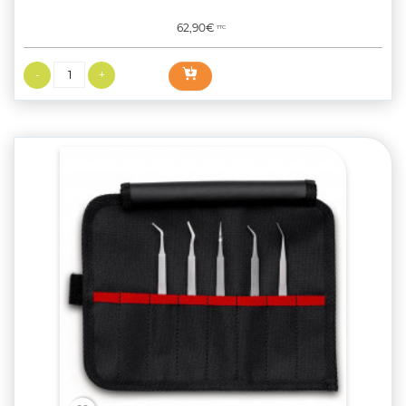
Prix
62,90€
TTC