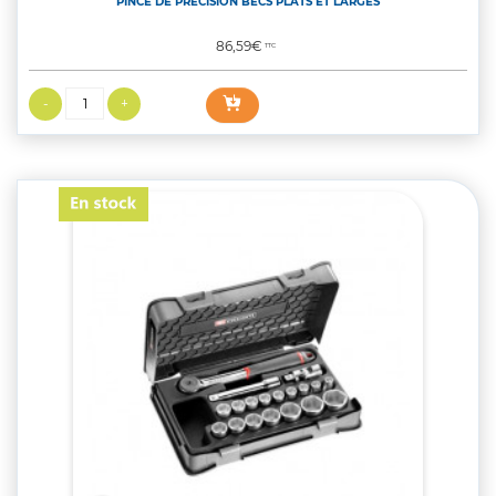
PINCE DE PRECISION BECS PLATS ET LARGES
Prix
86,59€
TTC