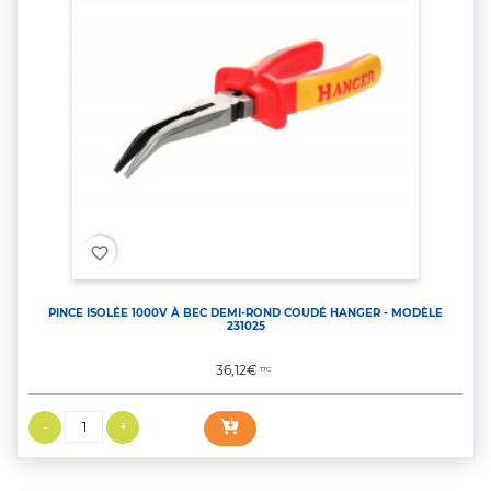
favorite_border
PINCE ISOLÉE 1000V À BEC DEMI-ROND COUDÉ HANGER - MODÈLE
231025
Prix
36,12€
TTC