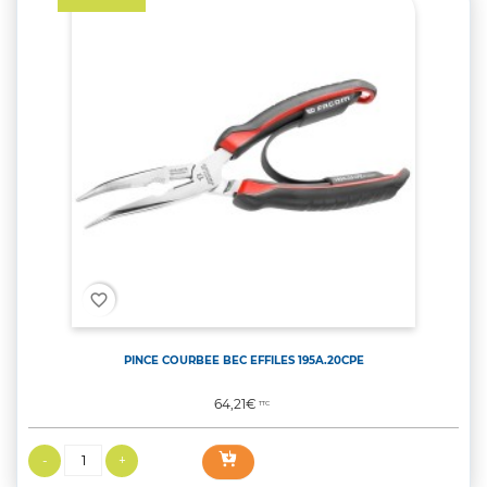
favorite_border
PINCE COURBEE BEC EFFILES 195A.20CPE
Prix
64,21€
TTC