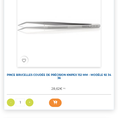
favorite_border
PINCE BRUCELLES COUDÉE DE PRÉCISION KNIPEX 152 MM - MODÈLE 92 34
36
Prix
28,62€
TTC