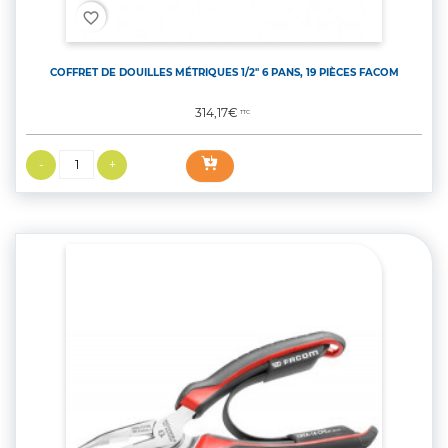
favorite_border
COFFRET DE DOUILLES MÉTRIQUES 1/2'' 6 PANS, 19 PIÈCES FACOM
Prix
314,17€
TTC