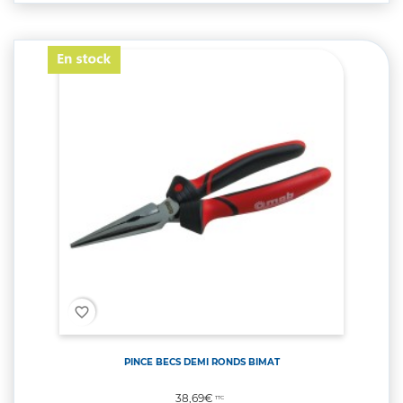
favorite_border
PINCE BECS DEMI RONDS BIMAT
Prix
38,69€
TTC