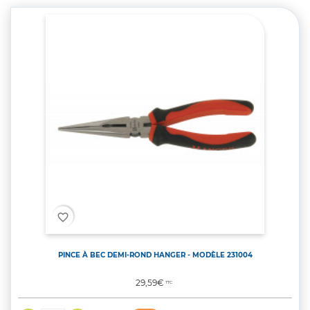
favorite_border
PINCE À BEC DEMI-ROND HANGER - MODÈLE 231004
Prix
29,59€
TTC