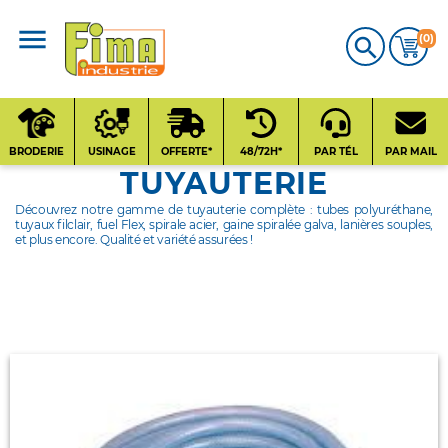
(0)

CATALOGUE
PRODUITS
BRODERIE
USINAGE
OFFERTE*
48/72H*
PAR TÉL
PAR MAIL
TUYAUTERIE
Qui sommes-nous
Découvrez notre gamme de tuyauterie complète : tubes polyuréthane,
?
tuyaux filclair, fuel Flex, spirale acier, gaine spiralée galva, lanières souples,
et plus encore. Qualité et variété assurées !
Contact
Nos fournisseurs