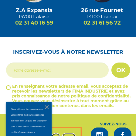
Z.A Expansia
26 rue Fournet
14700 Falaise
14100 Lisieux
02 31 40 16 59
02 31 61 56 72
INSCRIVEZ-VOUS À NOTRE NEWSLETTER
OK
En renseignant votre adresse email, vous acceptez de
recevoir les newsletters de FIMA INDUSTRIE et avez
pris connaissance de notre
politique de confidentialité
.
Vous pouvez vous désinscrire à tout moment grâce au
lien de désinscription contenus dans les emails.
Nous utilisons des cookies pour
vous offrir la meilleure expérience
sur notre site. Cliquez sur "Accepter"
SUIVEZ-NOUS
pour donner votre consentement et
profiter d’une expérience