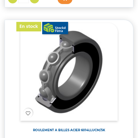
favorite_border
ROULEMENT A BILLES ACIER 6014LLUCM/5K