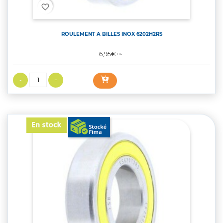
favorite_border
ROULEMENT A BILLES INOX 6202H2RS
Prix
6,95€
TTC