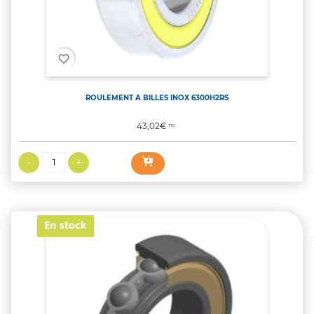
favorite_border
ROULEMENT A BILLES INOX 6300H2RS
Prix
43,02€
TTC