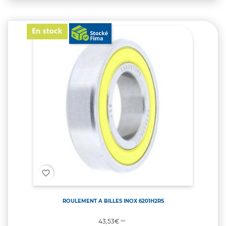
favorite_border
ROULEMENT A BILLES INOX 6201H2RS
Prix
43,53€
TTC