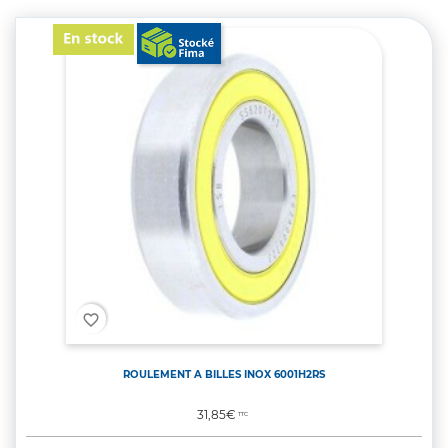
favorite_border
ROULEMENT A BILLES INOX 6001H2RS
Prix
31,85€
TTC