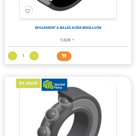
favorite_border
ROULEMENT A BILLES ACIER 6002LLU/5K
Prix
5,82€
TTC