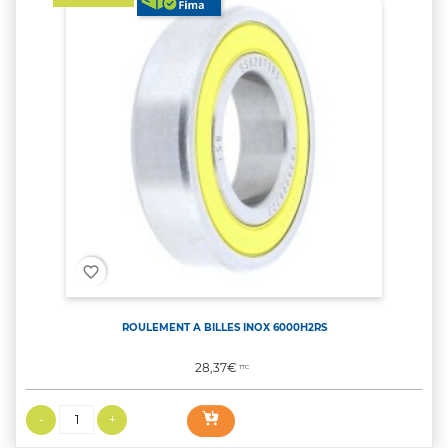
favorite_border
ROULEMENT A BILLES INOX 6000H2RS
Prix
28,37€
TTC