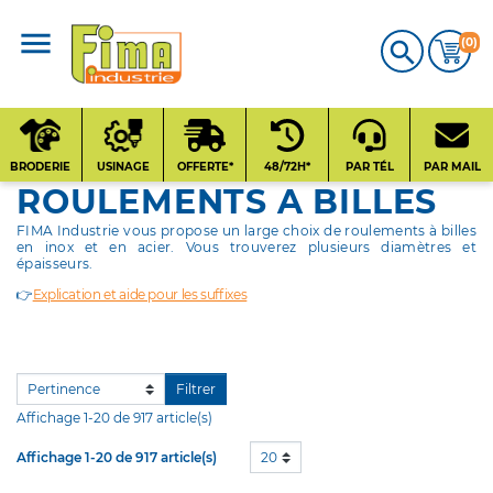
(0)

CATALOGUE
PRODUITS
BRODERIE
USINAGE
OFFERTE*
48/72H*
PAR TÉL
PAR MAIL
ROULEMENTS A BILLES
Qui sommes-nous
FIMA Industrie vous propose un large choix de roulements à billes
?
en inox et en acier. Vous trouverez plusieurs diamètres et
épaisseurs.
Contact
👉
Explication et aide pour les suffixes
Nos fournisseurs
Filtrer
Affichage 1-20 de 917 article(s)
Affichage 1-20 de 917 article(s)
20