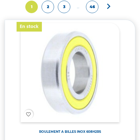

Suivant
1
2
3
…
46
favorite_border
ROULEMENT A BILLES INOX 608H2RS