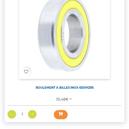
favorite_border
ROULEMENT A BILLES INOX 6301H2RS
Prix
55,48€
TTC