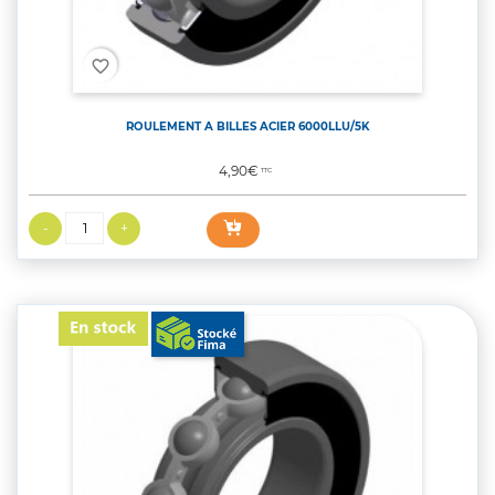
favorite_border
ROULEMENT A BILLES ACIER 6000LLU/5K
Prix
4,90€
TTC