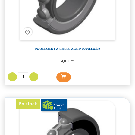
favorite_border
ROULEMENT A BILLES ACIER 6907LLU/5K
Prix
61,10€
TTC