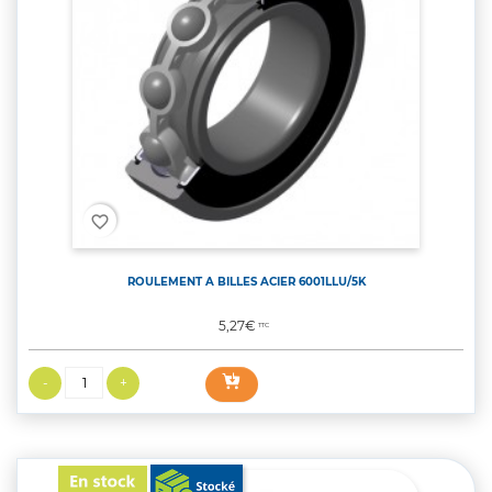
favorite_border
ROULEMENT A BILLES ACIER 6001LLU/5K
Prix
5,27€
TTC