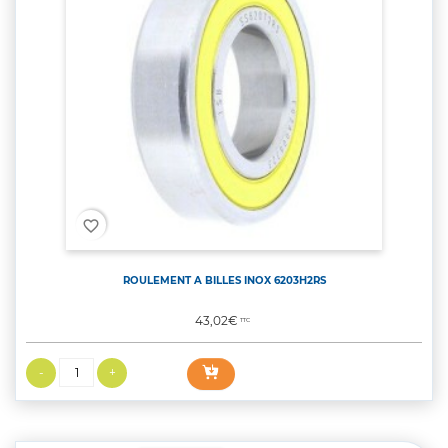
favorite_border
ROULEMENT A BILLES INOX 6203H2RS
Prix
43,02€
TTC