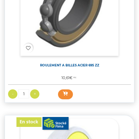
favorite_border
ROULEMENT A BILLES ACIER 695 ZZ
Prix
10,61€
TTC