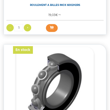
ROULEMENT A BILLES INOX 6002H2RS
Prix
19,03€
TTC