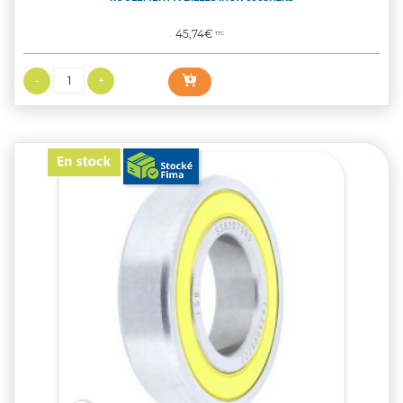
Prix
45,74€
TTC