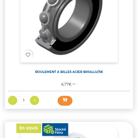
favorite_border
ROULEMENT A BILLES ACIER 6004LLU/5K
Prix
6,77€
TTC