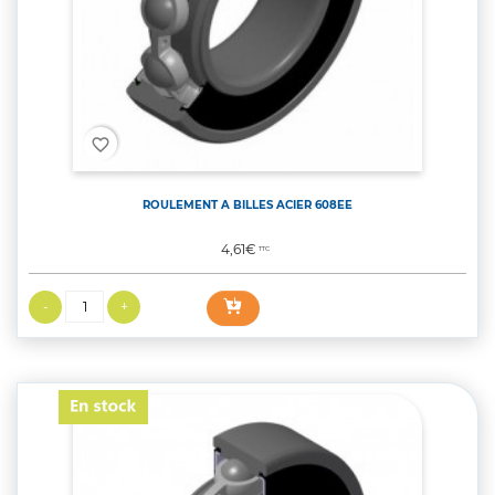
favorite_border
ROULEMENT A BILLES ACIER 608EE
Prix
4,61€
TTC