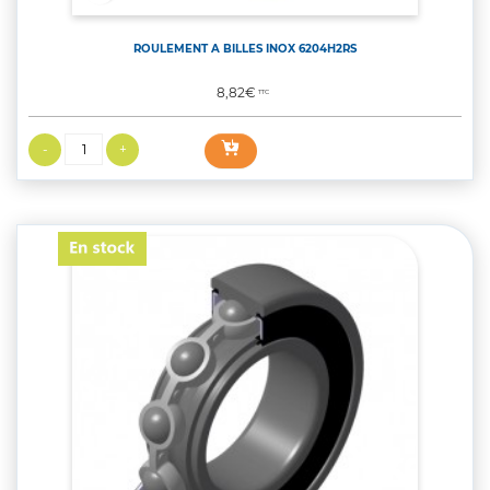
ROULEMENT A BILLES INOX 6204H2RS
Prix
8,82€
TTC