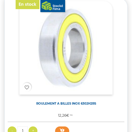
favorite_border
ROULEMENT A BILLES INOX 6302H2RS
Prix
12,26€
TTC