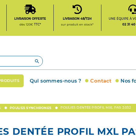
LIVRAISON OFFERTE
LIVRAISON 48/72H
UNE ÉQUIPE À V
dès 120€
TTC*
sur produit en stock*
02 31 40

Qui sommes-nous ?
Contact
Nos f
PRODUITS
POULIES DENTÉE PROFIL MXL PAS 2.032
S
POULIES SYNCHRONES
ES DENTÉE PROFIL MXL PAS