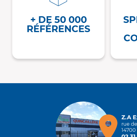
+ DE 50 000
SP
RÉFÉRENCES
CO
Z.A 
rue d
14700 
02 31