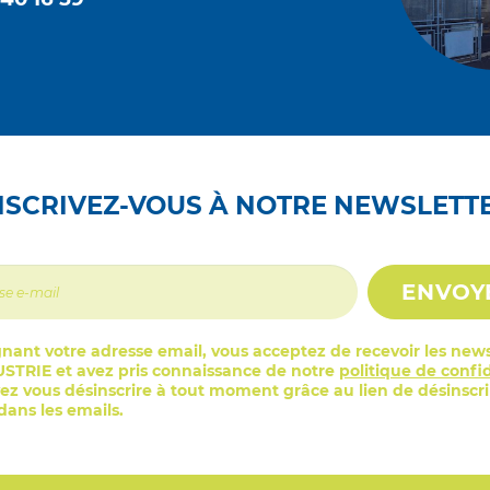
NSCRIVEZ-VOUS À NOTRE NEWSLETT
ENVOY
nant votre adresse email, vous acceptez de recevoir les news
STRIE et avez pris connaissance de notre
politique de confid
z vous désinscrire à tout moment grâce au lien de désinscr
ans les emails.