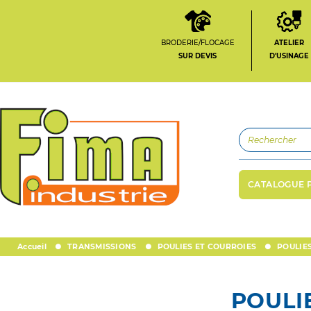
BRODERIE/FLOCAGE
ATELIER
SUR DEVIS
D'USINAGE
CATALOGUE 
Accueil
TRANSMISSIONS
POULIES ET COURROIES
POULIE
POULI