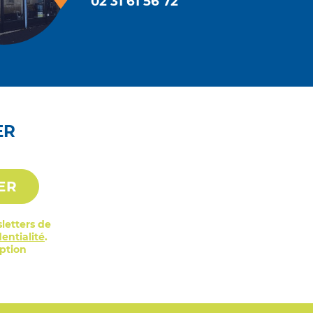
02 31 61 56 72
ER
ER
letters de
entialité
.
iption