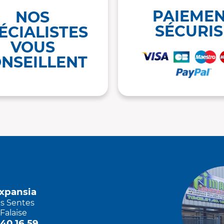
PAIEME
NOS
SÉCURIS
ÉCIALISTES
VOUS
NSEILLENT
Expansia
es Sentes
Falaise
 40 16 59