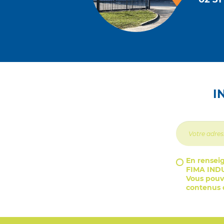
I
En renseig
FIMA INDU
Vous pouve
contenus d