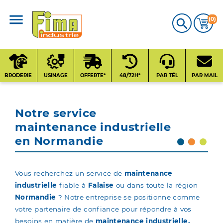
(0)

CATALOGUE
PRODUITS
BRODERIE
USINAGE
OFFERTE*
48/72H*
PAR TÉL
PAR MAIL
Qui sommes-nous
?
Notre service
maintenance industrielle
Contact
en Normandie
Nos fournisseurs
Vous recherchez un service de
maintenance
industrielle
fiable à
Falaise
ou dans toute la région
Normandie
? Notre entreprise se positionne comme
votre partenaire de confiance pour répondre à vos
besoins en matière de
maintenance industrielle.