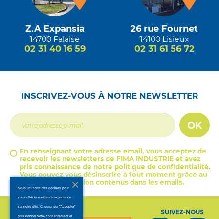
Z.A Expansia
26 rue Fournet
14700 Falaise
14100 Lisieux
02 31 40 16 59
02 31 61 56 72
INSCRIVEZ-VOUS À NOTRE NEWSLETTER
OK
En renseignant votre adresse email, vous acceptez de
recevoir les newsletters de FIMA INDUSTRIE et avez
pris connaissance de notre
politique de confidentialité
.
Vous pouvez vous désinscrire à tout moment grâce au
lien de désinscription contenus dans les emails.
Nous utilisons des cookies pour
vous offrir la meilleure expérience
sur notre site. Cliquez sur "Accepter"
SUIVEZ-NOUS
pour donner votre consentement et