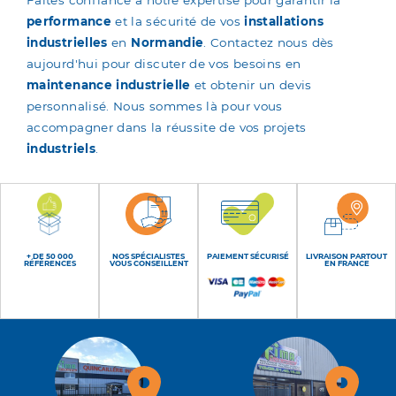
Faites confiance à notre expertise pour garantir la
performance
et la sécurité de vos
installations
industrielles
en
Normandie
. Contactez nous dès
aujourd'hui pour discuter de vos besoins en
maintenance industrielle
et obtenir un devis
personnalisé. Nous sommes là pour vous
accompagner dans la réussite de vos projets
industriels
.
+ DE 50 000
NOS SPÉCIALISTES
PAIEMENT SÉCURISÉ
LIVRAISON PARTOUT
RÉFÉRENCES
VOUS CONSEILLENT
EN FRANCE