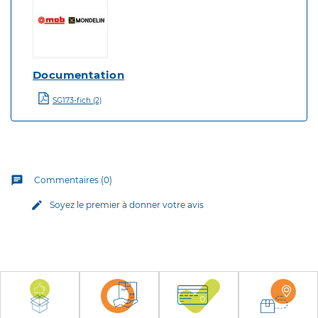
Documentation
SG173-fich (2)
chat
Commentaires (0)
edit
Soyez le premier à donner votre avis