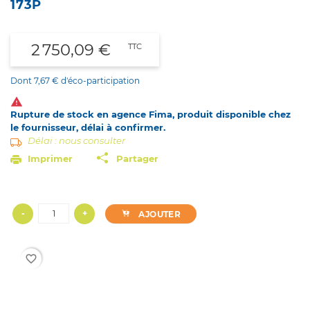
173P
2 750,09 €
TTC
Dont 7,67 € d'éco-participation

Rupture de stock en agence Fima, produit disponible chez
le fournisseur, délai à confirmer.
Délai : nous consulter
Imprimer
Partager
-
+
AJOUTER
favorite_border