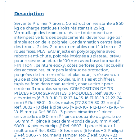
Description
Servante Proliner 7 tiroirs. Construction résistante à 850
kg de charge statique.Tiroirs résistants à 25 kg.
Verrouillage des tiroirs pour éviter toute ouverture
intempestive lors des déplacements, déverrouillage par
simple action de la poignée. Condamnation centralisée
des tiroirs - 2 clés. 2 roues orientables dont 1 à frein et 2
roues fixes. PLATEAU injecté en polypropylène avec
rebords anti-chute, poignée intégrée au plateau, prévu
pour recevoir un étau de 100 mm avec base tournante.
FINITION : peinture époxy, côtés perforés pour accueillir
des accessoires, bumpers latéraux de protection,
poignées de tiroir en métal et plastique, livrée avec un
jeu de stickers (pictos, couleurs, initiales et chiffres),
tapis de fond dans chaque tiroir, chaque tiroir peut
contenir 3 modules simples. COMPOSITION DE 173
PIÈCES POUR SERVANTES 13 MODULES : Ref. 9800 - 17
clés mixtes (6-7-8-9-10-11-12-13-14-15-16-17-18-19-21-22-24
mm) // Ref. 9801 - 5 clés mixtes (27-28-29-30-32 mm) //
Ref. 9802 - 10 clés à pipe 6x6 (7-8-9-10-11-12-13-14-15-16-17-
18-19 mm) // Ref. 9808 - 3 pinces bimatière : 1 pince
universelle de 180 mm // 1 pince coupante diagonale de
160 mm // 1 pince à becs demi-ronds de 200 mm // Ref.
9809 - 4 pinces circlips // Ref. 9807 - 1 pince étaux + 1
multiprise // Ref. 9805 - 8 tournevis (6 fentes + 2 Phillips)
// Ref. 9806 - 7 tournevis Tamper Torx // Ref. 9804 - 23