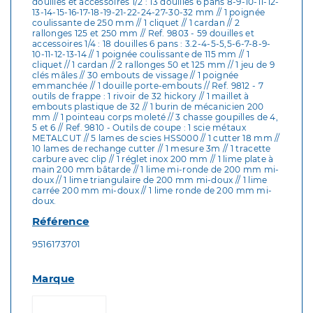
douilles et accessoires 1/2 : 13 douilles 6 pans 8-9-10-11-12-
13-14-15-16-17-18-19-21-22-24-27-30-32 mm // 1 poignée
coulissante de 250 mm // 1 cliquet // 1 cardan // 2
rallonges 125 et 250 mm // Ref. 9803 - 59 douilles et
accessoires 1/4 : 18 douilles 6 pans : 3.2-4-5-5,5-6-7-8-9-
10-11-12-13-14 // 1 poignée coulissante de 115 mm // 1
cliquet // 1 cardan // 2 rallonges 50 et 125 mm // 1 jeu de 9
clés mâles // 30 embouts de vissage // 1 poignée
emmanchée // 1 douille porte-embouts // Ref. 9812 - 7
outils de frappe : 1 rivoir de 32 hickory // 1 maillet à
embouts plastique de 32 // 1 burin de mécanicien 200
mm // 1 pointeau corps moleté // 3 chasse goupilles de 4,
5 et 6 // Ref. 9810 - Outils de coupe : 1 scie métaux
METALCUT // 5 lames de scies HSS000 // 1 cutter 18 mm //
10 lames de rechange cutter // 1 mesure 3m // 1 tracette
carbure avec clip // 1 réglet inox 200 mm // 1 lime plate à
main 200 mm bâtarde // 1 lime mi-ronde de 200 mm mi-
doux // 1 lime triangulaire de 200 mm mi-doux // 1 lime
carrée 200 mm mi-doux // 1 lime ronde de 200 mm mi-
doux.
Référence
9516173701
Marque