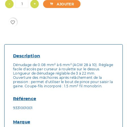
-
+
AJOUTER
favorite_border
Description
Dénudage de 0.08 mm² à 6 mm² (AGW 28 à 10). Réglage
facile d'accès par curseur à roulette sur le dessus.
Longueur de dénudage réglable de 3 à 22 mm.
Ouverture des mâchoires après relâchement de la
pression : permet d'utiliser le bout de pince pour saisir la
gaine. Coupe-fils incorporé : 1.5 mm² fil monobrin.
Référence
9331001001
Marque