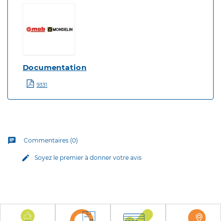
Documentation
9331
chat
Commentaires (0)
edit
Soyez le premier à donner votre avis