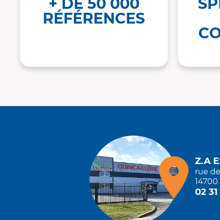
+ DE 50 000
SP
RÉFÉRENCES
CO
Z.A 
rue d
14700 
02 31