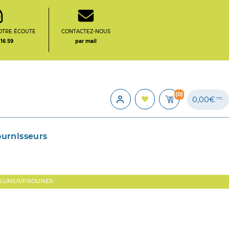
OTRE ÉCOUTE
CONTACTEZ-NOUS
 16 59
par mail
(0)
0,00€
TTC
ournisseurs
ELINER/PROLINER