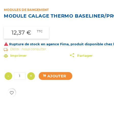
MODULES DE RANGEMENT
MODULE CALAGE THERMO BASELINER/PR
12,37 €
TTC

Rupture de stock en agence Fima, produit disponible chez le
Délai : nous consulter
Imprimer
Partager
AJOUTER
-
+
favorite_border