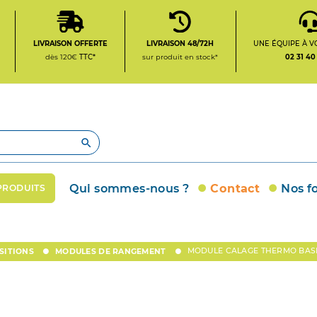
LIVRAISON OFFERTE
LIVRAISON 48/72H
UNE ÉQUIPE À V
dès 120€
TTC*
sur produit en stock*
02 31 40

Qui sommes-nous ?
Contact
Nos f
PRODUITS
MODULE CALAGE THERMO BAS
SITIONS
MODULES DE RANGEMENT