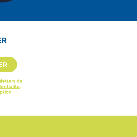
ER
ER
letters de
entialité
.
iption