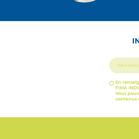
I
En renseig
FIMA INDU
Vous pouve
contenus d