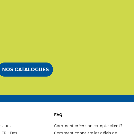
NOS CATALOGUES
FAQ
seurs
Comment créer son compte client?
EP : Des
Comment connaître les délais de