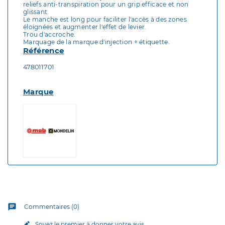
reliefs anti-transpiration pour un grip efficace et non
glissant.
Le manche est long pour faciliter l'accès à des zones
éloignées et augmenter l'effet de levier.
Trou d'accroche.
Marquage de la marque d'injection + étiquette.
Référence
478011701
Marque
chat
Commentaires (0)
edit
Soyez le premier à donner votre avis