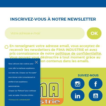
INSCRIVEZ-VOUS À NOTRE NEWSLETTER
OK
En renseignant votre adresse email, vous acceptez de
recevoir les newsletters de FIMA INDUSTRIE et avez
pris connaissance de notre
politique de confidentialité
.
Vous pouvez vous désinscrire à tout moment grâce au
lien de désinscription contenus dans les emails.
Nous utilisons des cookies pour
vous offrir la meilleure expérience
sur notre site. Cliquez sur "Accepter"
SUIVEZ-NOUS
pour donner votre consentement et
profiter d’une expérience
personnalisée.
Cliquez sur "Refuser" pour continuer
sans accepter. Pour plus d'infos :
.
"Politique de confidentialité"