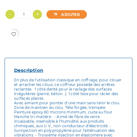
-
+
AJOUTER
favorite_border
Description
En plus de l'utilisation classique en coffrage, pour clouer
et arracher les clous, ce coffreur possède des arrêtes
raclantes : 1 côté denté pour le raclage des surfaces
irrégulières (pierre, béton…). 1 côté lisse pour râcler des
surfaces planes.
Avec aimant pour pointer d’une main sans tenir le clou.
Zone de maintien du clou. Tête forgée, trempée.
Peinture epoxy 60 microns minimum, cuite au four.
Manche tri-matière : - Armé de fibre de verre :
incassable, insensible à l'humidité, aux produits
chimiques, aux U.V., non conducteur d'électricité. -
Surinjection en polypropylène pour l'atténuation des
vibrations. - Troisième injection en élastomère avec