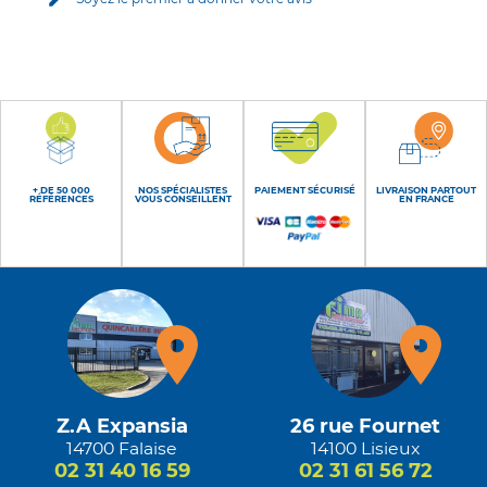
+ DE 50 000
NOS SPÉCIALISTES
PAIEMENT SÉCURISÉ
LIVRAISON PARTOUT
RÉFÉRENCES
VOUS CONSEILLENT
EN FRANCE
Z.A Expansia
26 rue Fournet
14700 Falaise
14100 Lisieux
02 31 40 16 59
02 31 61 56 72