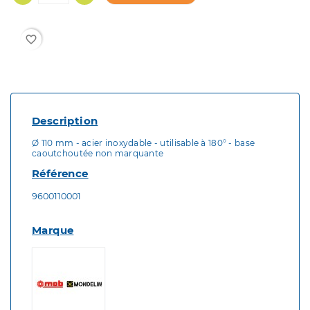
favorite_border
Description
Ø 110 mm - acier inoxydable - utilisable à 180° - base
caoutchoutée non marquante
Référence
9600110001
Marque