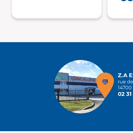
Z.A 
rue d
14700 
02 31