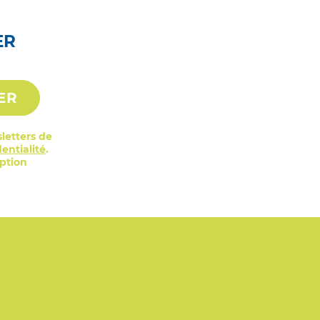
ER
ER
letters de
entialité
.
iption