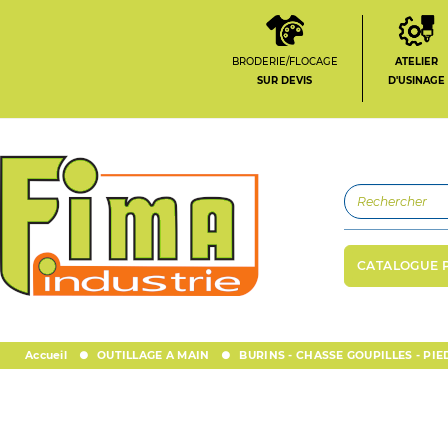
BRODERIE/FLOCAGE
ATELIER
SUR DEVIS
D'USINAGE
CATALOGUE 
Accueil
OUTILLAGE A MAIN
BURINS - CHASSE GOUPILLES - PIE