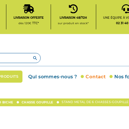
LIVRAISON OFFERTE
LIVRAISON 48/72H
UNE ÉQUIPE À V
dès 120€
TTC*
sur produit en stock*
02 31 40

Qui sommes-nous ?
Contact
Nos f
PRODUITS
STAND METAL DE 6 CHASSES-GOUPILLE
D BICHE
CHASSE GOUPILLE