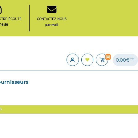
OTRE ÉCOUTE
CONTACTEZ-NOUS
 16 59
par mail
(0)
0,00€
TTC
ournisseurs
S