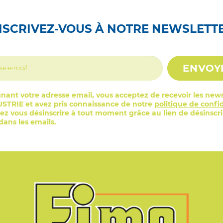
NSCRIVEZ-VOUS À NOTRE NEWSLETT
ENVOY
nant votre adresse email, vous acceptez de recevoir les news
STRIE et avez pris connaissance de notre
politique de confid
z vous désinscrire à tout moment grâce au lien de désinscr
ans les emails.