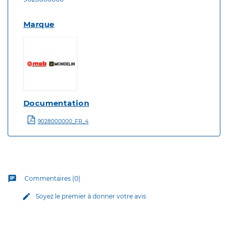
Marque
Documentation
9028000000_FR_4
chat
Commentaires (0)
edit
Soyez le premier à donner votre avis