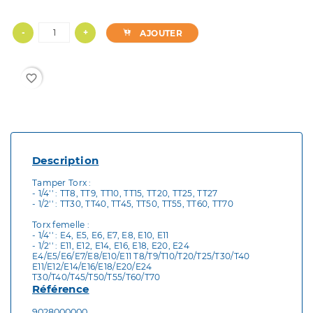
-
+
AJOUTER
favorite_border
Description
Tamper Torx :
- 1/4'' : TT8, TT9, TT10, TT15, TT20, TT25, TT27
- 1/2'' : TT30, TT40, TT45, TT50, TT55, TT60, TT70
Torx femelle :
- 1/4'' : E4, E5, E6, E7, E8, E10, E11
- 1/2'' : E11, E12, E14, E16, E18, E20, E24
E4/E5/E6/E7/E8/E10/E11 T8/T9/T10/T20/T25/T30/T40
E11/E12/E14/E16/E18/E20/E24
T30/T40/T45/T50/T55/T60/T70
Référence
9028000000