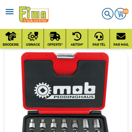
(0)

CATALOGUE
PRODUITS
BRODERIE
USINAGE
OFFERTE*
48/72H*
PAR TÉL
PAR MAIL
Qui sommes-nous
?
Contact
Nos fournisseurs