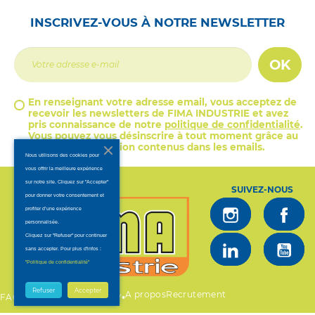
INSCRIVEZ-VOUS À NOTRE NEWSLETTER
OK
En renseignant votre adresse email, vous acceptez de
recevoir les newsletters de FIMA INDUSTRIE et avez
pris connaissance de notre
politique de confidentialité
.
Vous pouvez vous désinscrire à tout moment grâce au
lien de désinscription contenus dans les emails.
Nous utilisons des cookies pour
vous offrir la meilleure expérience
sur notre site. Cliquez sur "Accepter"
SUIVEZ-NOUS
pour donner votre consentement et
profiter d’une expérience
personnalisée.
Cliquez sur "Refuser" pour continuer
sans accepter. Pour plus d'infos :
.
"Politique de confidentialité"
Refuser
Accepter
A propos
Recrutement
•
•
•
FAQ
Mentions légales
CGV