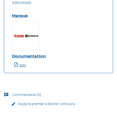
929C010401
Marque
Documentation
929C
chat
Commentaires (0)
edit
Soyez le premier à donner votre avis