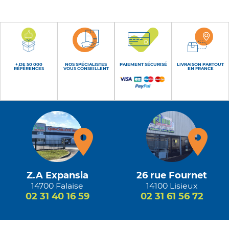
+ DE 50 000
NOS SPÉCIALISTES
PAIEMENT SÉCURISÉ
LIVRAISON PARTOUT
RÉFÉRENCES
VOUS CONSEILLENT
EN FRANCE
Z.A Expansia
26 rue Fournet
14700 Falaise
14100 Lisieux
02 31 40 16 59
02 31 61 56 72