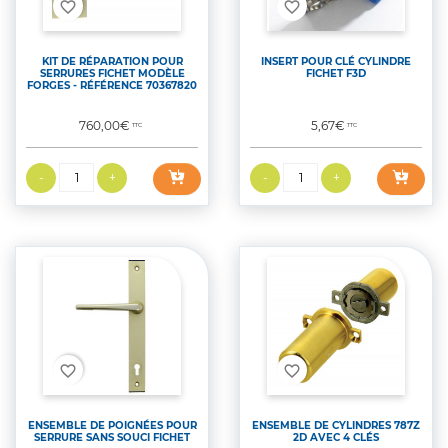
favorite_border
favorite_border
KIT DE RÉPARATION POUR
INSERT POUR CLÉ CYLINDRE
SERRURES FICHET MODÈLE
FICHET F3D
FORGES - RÉFÉRENCE 70367820
Prix
Prix
760,00€
5,67€
TTC
TTC
favorite_border
favorite_border
ENSEMBLE DE POIGNÉES POUR
ENSEMBLE DE CYLINDRES 787Z
SERRURE SANS SOUCI FICHET
2D AVEC 4 CLÉS