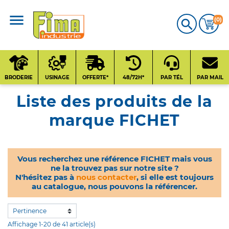
(0)

CATALOGUE
PRODUITS
BRODERIE
USINAGE
OFFERTE*
48/72H*
PAR TÉL
PAR MAIL
Liste des produits de la
Qui sommes-nous
?
marque FICHET
Contact
Vous recherchez une référence FICHET mais vous
ne la trouvez pas sur notre site ?
Nos fournisseurs
N'hésitez pas à
nous contacter
, si elle est toujours
au catalogue, nous pouvons la référencer.
Affichage 1-20 de 41 article(s)