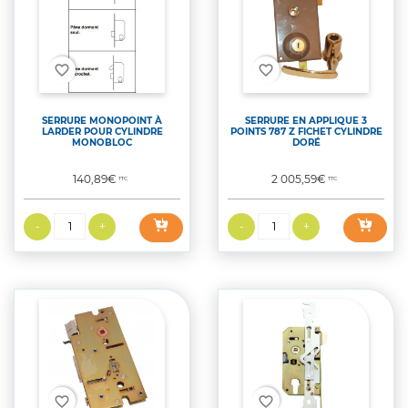
favorite_border
favorite_border
SERRURE MONOPOINT À
SERRURE EN APPLIQUE 3
LARDER POUR CYLINDRE
POINTS 787 Z FICHET CYLINDRE
MONOBLOC
DORÉ
Prix
Prix
140,89€
2 005,59€
TTC
TTC
favorite_border
favorite_border