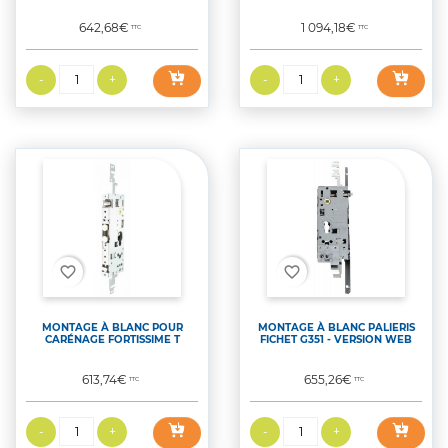
Prix
Prix
642,68€
1 094,18€
TTC
TTC
favorite_border
favorite_border
MONTAGE À BLANC POUR
MONTAGE À BLANC PALIERIS
CARÉNAGE FORTISSIME T
FICHET G351 - VERSION WEB
Prix
Prix
613,74€
655,26€
TTC
TTC