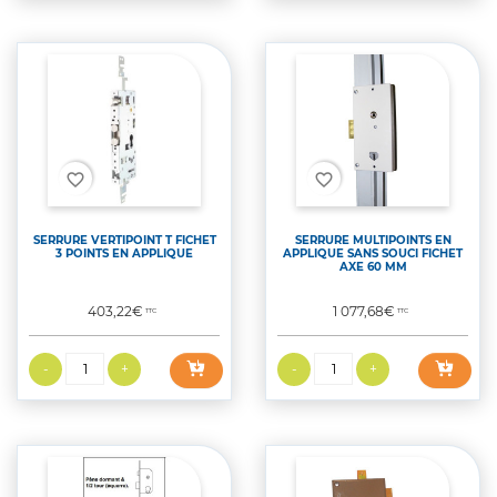
favorite_border
favorite_border
SERRURE VERTIPOINT T FICHET
SERRURE MULTIPOINTS EN
3 POINTS EN APPLIQUE
APPLIQUE SANS SOUCI FICHET
AXE 60 MM
Prix
Prix
403,22€
1 077,68€
TTC
TTC