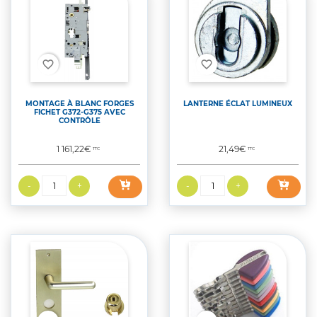
favorite_border
favorite_border
MONTAGE À BLANC FORGES
LANTERNE ÉCLAT LUMINEUX
FICHET G372-G375 AVEC
CONTRÔLE
Prix
Prix
1 161,22€
21,49€
TTC
TTC