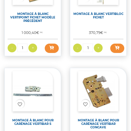
MONTAGE À BLANC
MONTAGE À BLANC VERTIBLOC
VERTIPOINT FICHET MODÈLE
FICHET
PRÉCÉDENT
Prix
Prix
1 000,40€
370,79€
TTC
TTC
favorite_border
favorite_border
MONTAGE À BLANC POUR
MONTAGE À BLANC POUR
CARÉNAGE VERTIBAR S
CARÉNAGE VERTIBAR
CONCAVE