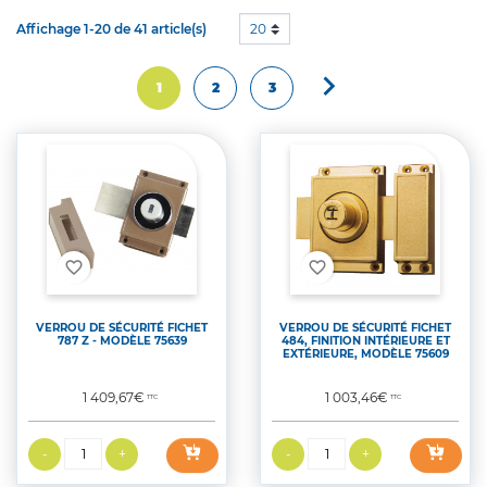
Affichage 1-20 de 41 article(s)
20

Suivant
1
2
3
favorite_border
favorite_border
VERROU DE SÉCURITÉ FICHET
VERROU DE SÉCURITÉ FICHET
787 Z - MODÈLE 75639
484, FINITION INTÉRIEURE ET
EXTÉRIEURE, MODÈLE 75609
Prix
Prix
1 409,67€
1 003,46€
TTC
TTC