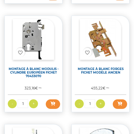
favorite_border
favorite_border
MONTAGE À BLANC MODULIS -
MONTAGE À BLANC FORGES
CYLINDRE EUROPÉEN FICHET
FICHET MODÈLE ANCIEN
70433070
Prix
Prix
323,16€
455,22€
TTC
TTC