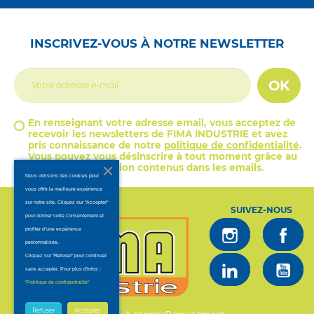
INSCRIVEZ-VOUS À NOTRE NEWSLETTER
OK
En renseignant votre adresse email, vous acceptez de
recevoir les newsletters de FIMA INDUSTRIE et avez
pris connaissance de notre
politique de confidentialité
.
Vous pouvez vous désinscrire à tout moment grâce au
lien de désinscription contenus dans les emails.
Nous utilisons des cookies pour
vous offrir la meilleure expérience
sur notre site. Cliquez sur "Accepter"
SUIVEZ-NOUS
pour donner votre consentement et
profiter d’une expérience
personnalisée.
Cliquez sur "Refuser" pour continuer
sans accepter. Pour plus d'infos :
.
"Politique de confidentialité"
Refuser
Accepter