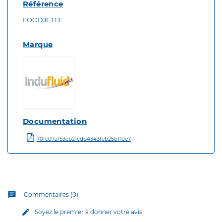
Référence
FOODJET13
Marque
Documentation
70fc07af53eb21cdb4343feb25b1f0e7
chat
Commentaires (0)
edit
Soyez le premier à donner votre avis