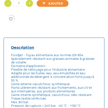
-
+
AJOUTER
favorite_border
Description
Foodjet - Tuyau alimentaire aux normes EN 854.
Spécialement résistant aux graisses animales & graisses
de volaille.
Domaine d'application :
Flexible de nettoyage pour l'industrie alimentaire
Adapté pour les huiles, eau, eau émulsifiée et eau
additionnée de détergent à concentration forte jusqu'à
50 %.
Gaine externe caoutchouc synthétique.
Particulièrement résistant aux frottements, aux UV et
aux intempéries, aux produits alimentaires.
Gaine interne synthétique, caoutchouc oléo-résistant.
Tresse textile renforcée.
Max. 80 bar.
Pression de rupture > 240 bar. -40 °C - +150 °C