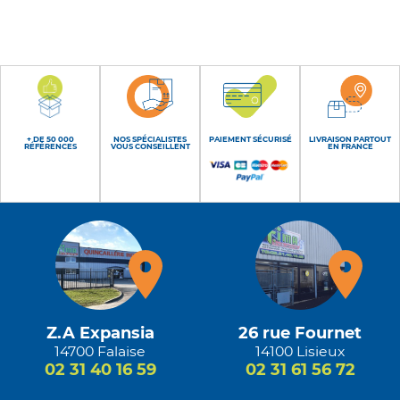
+ DE 50 000
NOS SPÉCIALISTES
PAIEMENT SÉCURISÉ
LIVRAISON PARTOUT
RÉFÉRENCES
VOUS CONSEILLENT
EN FRANCE
Z.A Expansia
26 rue Fournet
14700 Falaise
14100 Lisieux
02 31 40 16 59
02 31 61 56 72