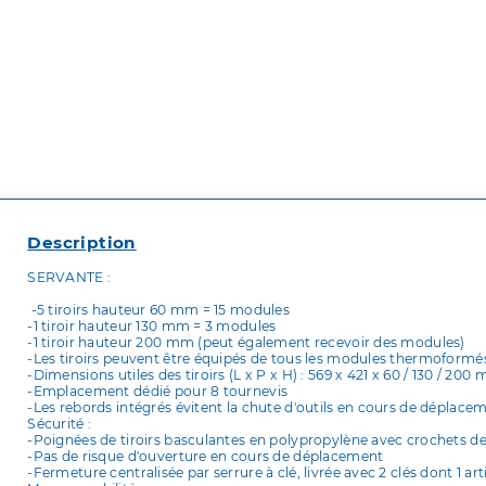
Description
SERVANTE :
-5 tiroirs hauteur 60 mm = 15 modules
-1 tiroir hauteur 130 mm = 3 modules
-1 tiroir hauteur 200 mm (peut également recevoir des modules)
-Les tiroirs peuvent être équipés de tous les modules thermof
-Dimensions utiles des tiroirs (L x P x H) : 569 x 421 x 60 / 130 / 20
-Emplacement dédié pour 8 tournevis
-Les rebords intégrés évitent la chute d'outils en cours de dépla
Sécurité :
-Poignées de tiroirs basculantes en polypropylène avec crochets de
-Pas de risque d'ouverture en cours de déplacement
-Fermeture centralisée par serrure à clé, livrée avec 2 clés dont 1 ar