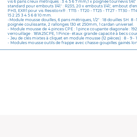
vis 6 pans creux métriques : 3 4 5 6 7 mm,1 x poignée tournevis 1/4\"
standard pour embouts 1/4\" : R235, 20 x embouts 1/4\", embout d'
PH3, EXR1 pour vis Resistorx® : TT15 - TT20 - TT25 - TT27 - TT30 - T
15 2 25 3 4 5 6 8 10 mm.
-Module mousse douilles, 6 pans métriques, 1/2" : 18 douilles SH. 8 -10
poignée coulissante, 2 rallonges 130 et 250mm, 1 cardan universel.
- Module mousse de 4 pinces CPE : 1 pince coupante diagonale : 192A
verrouillage : 181A25CPE, 1 Pince- étaux grande capacité à becs cour
- Jeu de clés mixtes à cliquet en module mousse (12 pièces) : 8 - 9 - 10 - 
- Modules mousse outils de frappe avec chasse-goupilles gainés l