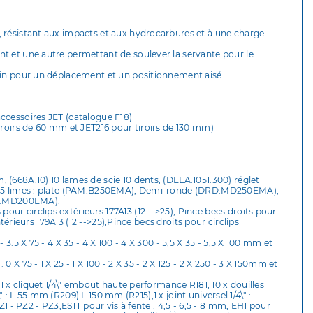
, résistant aux impacts et aux hydrocarbures et à une charge
t et une autre permettant de soulever la servante pour le
rein pour un déplacement et un positionnement aisé
accessoires JET (catalogue F18)
tiroirs de 60 mm et JET216 pour tiroirs de 130 mm)
(668A.10) 10 lames de scie 10 dents, (DELA.1051.300) réglet
es, 5 limes : plate (PAM.B250EMA), Demi-ronde (DRD.MD250EMA),
RD.MD200EMA).
r circlips extérieurs 177A13 (12 -->25), Pince becs droits pour
ntérieurs 179A13 (12 -->25),Pince becs droits pour circlips
3.5 X 75 - 4 X 35 - 4 X 100 - 4 X 300 - 5,5 X 35 - 5,5 X 100 mm et
X 75 - 1 X 25 - 1 X 100 - 2 X 35 - 2 X 125 - 2 X 250 - 3 X 150mm et
1 x cliquet 1/4\" embout haute performance R181, 10 x douilles
\" : L 55 mm (R209) L 150 mm (R215),1 x joint universel 1/4\" :
Z1 - PZ2 - PZ3,ES1T pour vis à fente : 4,5 - 6,5 - 8 mm, EH1 pour