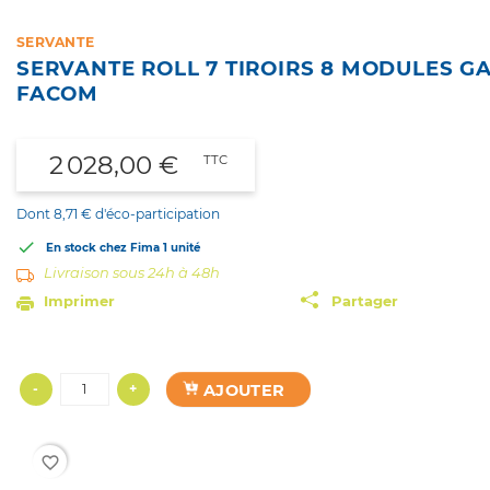
SERVANTE
SERVANTE ROLL 7 TIROIRS 8 MODULES GA
FACOM
2 028,00 €
TTC
Dont 8,71 € d'éco-participation

En stock chez Fima
1 unité
Livraison sous 24h à 48h
Imprimer
Partager
AJOUTER
-
+
favorite_border