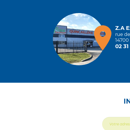
Z.A 
rue d
14700 
02 31
I