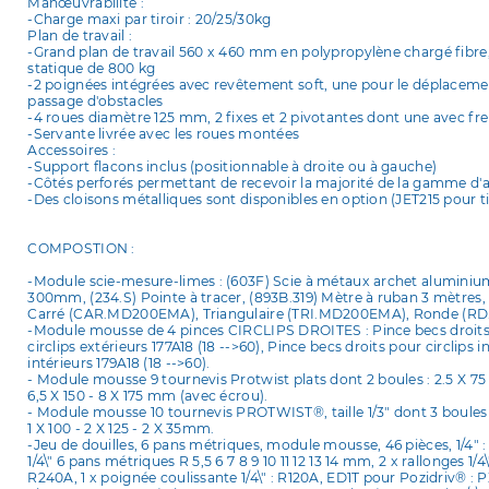
Manœuvrabilité :
-Charge maxi par tiroir : 20/25/30kg
Plan de travail :
-Grand plan de travail 560 x 460 mm en polypropylène chargé fibre
statique de 800 kg
-2 poignées intégrées avec revêtement soft, une pour le déplacemen
passage d'obstacles
-4 roues diamètre 125 mm, 2 fixes et 2 pivotantes dont une avec f
-Servante livrée avec les roues montées
Accessoires :
-Support flacons inclus (positionnable à droite ou à gauche)
-Côtés perforés permettant de recevoir la majorité de la gamme d'
-Des cloisons métalliques sont disponibles en option (JET215 pour 
COMPOSTION :
-Module scie-mesure-limes : (603F) Scie à métaux archet aluminium, 
300mm, (234.S) Pointe à tracer, (893B.319) Mètre à ruban 3 mètr
Carré (CAR.MD200EMA), Triangulaire (TRI.MD200EMA), Ronde (
-Module mousse de 4 pinces CIRCLIPS DROITES : Pince becs droits pou
circlips extérieurs 177A18 (18 -->60), Pince becs droits pour circlips i
intérieurs 179A18 (18 -->60).
- Module mousse 9 tournevis Protwist plats dont 2 boules : 2.5 X 75 - 
6,5 X 150 - 8 X 175 mm (avec écrou).
- Module mousse 10 tournevis PROTWIST®, taille 1/3" dont 3 boules : 0 
1 X 100 - 2 X 125 - 2 X 35mm.
-Jeu de douilles, 6 pans métriques, module mousse, 46 pièces, 1/4" : 
1/4\" 6 pans métriques R 5,5 6 7 8 9 10 11 12 13 14 mm, 2 x rallonges 1/4
R240A, 1 x poignée coulissante 1/4\" : R120A, ED1T pour Pozidriv® : P