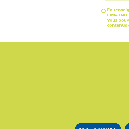
En renseig
FIMA INDU
Vous pouve
contenus d