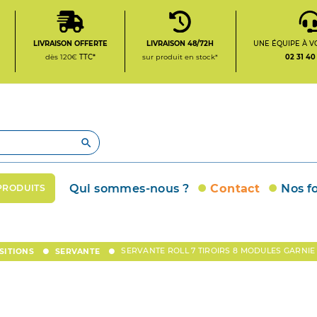
LIVRAISON OFFERTE
LIVRAISON 48/72H
UNE ÉQUIPE À V
dès 120€
TTC*
sur produit en stock*
02 31 40

Qui sommes-nous ?
Contact
Nos f
PRODUITS
SERVANTE ROLL 7 TIROIRS 8 MODULES GARNIE
SITIONS
SERVANTE