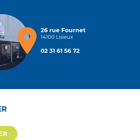
26 rue Fournet
14100 Lisieux
02 31 61 56 72
ER
ER