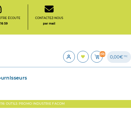
OTRE ÉCOUTE
CONTACTEZ-NOUS
 16 59
par mail
(0)
0,00€
TTC
ournisseurs
 116 OUTILS PROMO INDUSTRIE FACOM