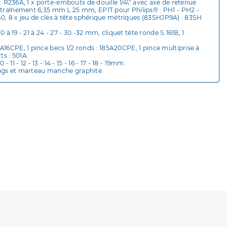
 : R236A, 1 x porte-embouts de douille 1/4\" avec axe de retenue
entraînement 6,35 mm L 25 mm, EP1T pour Philips® : PH1 - PH2 -
T40, 8 x jeu de clés à tête sphérique métriques (83SHJP9A) : 83SH
 à 19 - 21 à 24 - 27 - 30 -32 mm, cliquet tête ronde S.161B, 1
16CPE, 1 pince becs 1/2 ronds : 185A20CPE, 1 pince multiprise à
ts : 501A.
11 - 12 - 13 - 14 - 15 - 16 - 17 - 18 - 19mm.
ongs et marteau manche graphite.