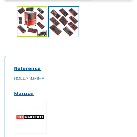
Référence
ROLL.7M3FIMA
Marque