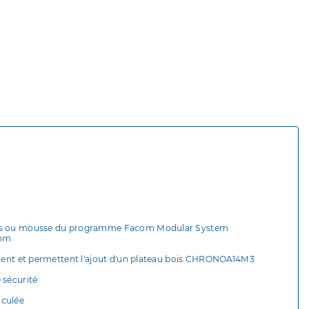
ormés ou mousse du programme Facom Modular System
0 mm
cement et permettent l'ajout d'un plateau bois CHRONOA14M3
 sécurité
ticulée