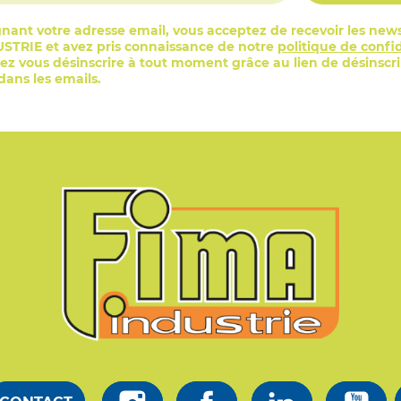
nant votre adresse email, vous acceptez de recevoir les news
STRIE et avez pris connaissance de notre
politique de confid
z vous désinscrire à tout moment grâce au lien de désinscr
ans les emails.