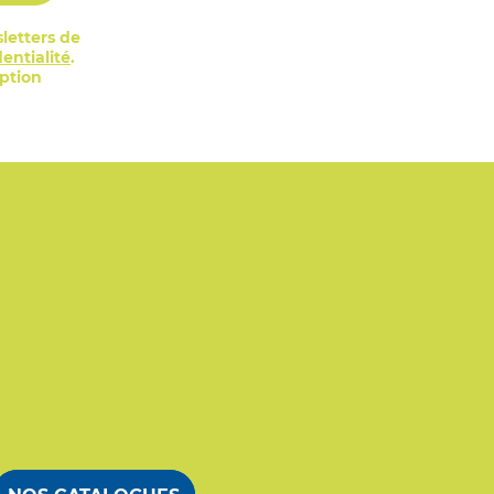
letters de
entialité
.
iption