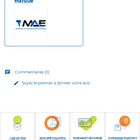
Marque
chat
Commentaires (0)
edit
Soyez le premier à donner votre avis
+ DE 50 000
NOS SPÉCIALISTES
PAIEMENT SÉCURISÉ
LIVRAISON PARTOUT