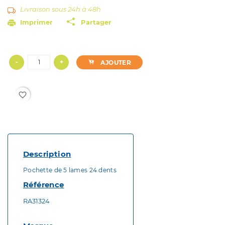
Livraison sous 24h à 48h
Imprimer
Partager
-
+
AJOUTER
favorite_border
Description
Pochette de 5 lames 24 dents
Référence
RA31324