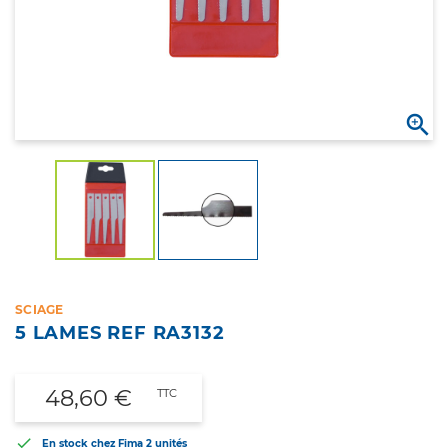

SCIAGE
5 LAMES REF RA3132
48,60 €
TTC

En stock chez Fima
2 unités