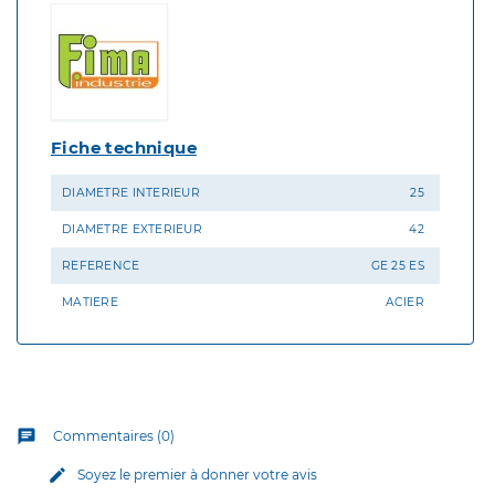
Fiche technique
DIAMETRE INTERIEUR
25
DIAMETRE EXTERIEUR
42
REFERENCE
GE 25 ES
MATIERE
ACIER
chat
Commentaires (0)
edit
Soyez le premier à donner votre avis