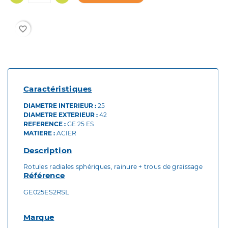
favorite_border
Caractéristiques
DIAMETRE INTERIEUR :
25
DIAMETRE EXTERIEUR :
42
REFERENCE :
GE 25 ES
MATIERE :
ACIER
Description
Rotules radiales sphériques, rainure + trous de graissage
Référence
GE025ES2RSL
Marque