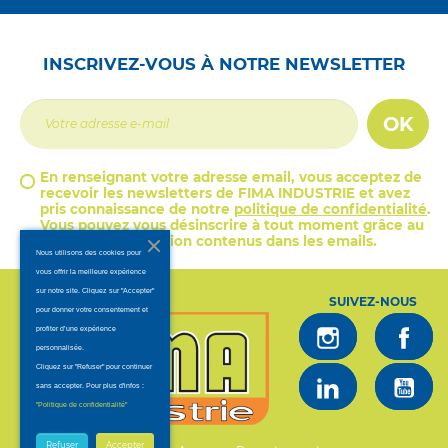
INSCRIVEZ-VOUS À NOTRE NEWSLETTER
OK
En renseignant votre adresse email, vous acceptez de
recevoir les newsletters de FIMA INDUSTRIE et avez
pris connaissance de notre
politique de confidentialité
.
Vous pouvez vous désinscrire à tout moment grâce au
lien de désinscription contenus dans les emails.
Nous utilisons des cookies pour
vous offrir la meilleure expérience
sur notre site. Cliquez sur "Accepter"
SUIVEZ-NOUS
pour donner votre consentement et
profiter d’une expérience
personnalisée.
Cliquez sur "Refuser" pour continuer
sans accepter. Pour plus d'infos :
.
"Politique de confidentialité"
Refuser
Accepter