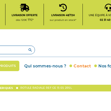
LIVRAISON OFFERTE
LIVRAISON 48/72H
UNE ÉQUIPE À V
dès 120€
TTC*
sur produit en stock*
02 31 40

Qui sommes-nous ?
Contact
Nos f
PRODUITS
ROTULE RADIALE REF GE 15 ES 2RSL
HERIQUES