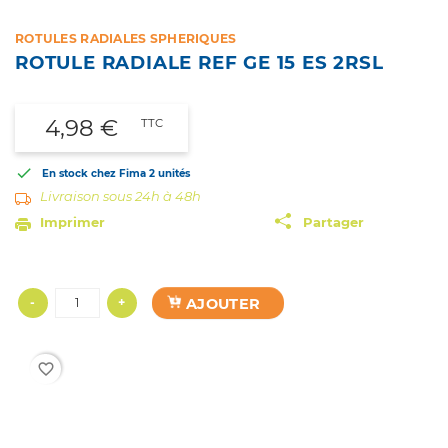
ROTULES RADIALES SPHERIQUES
ROTULE RADIALE REF GE 15 ES 2RSL
4,98 €
TTC

En stock chez Fima
2 unités
Livraison sous 24h à 48h
Imprimer
Partager
AJOUTER
-
+
favorite_border