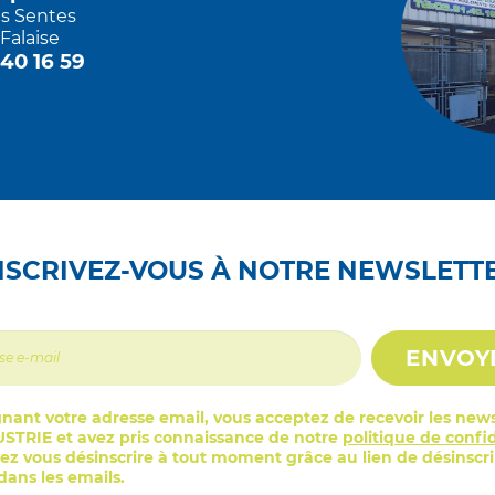
es Sentes
Falaise
 40 16 59
NSCRIVEZ-VOUS À NOTRE NEWSLETT
ENVOY
nant votre adresse email, vous acceptez de recevoir les news
STRIE et avez pris connaissance de notre
politique de confid
z vous désinscrire à tout moment grâce au lien de désinscr
ans les emails.