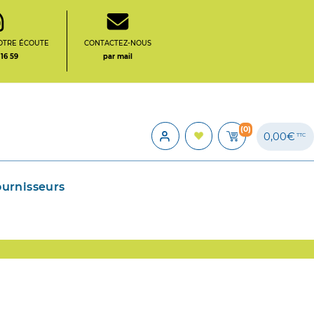
OTRE ÉCOUTE
CONTACTEZ-NOUS
 16 59
par mail
(0)
0,00€
TTC
ournisseurs