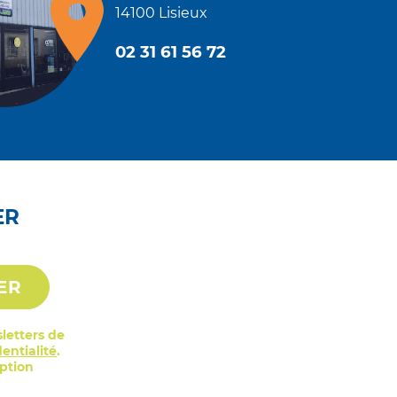
14100 Lisieux
02 31 61 56 72
ER
ER
letters de
entialité
.
iption