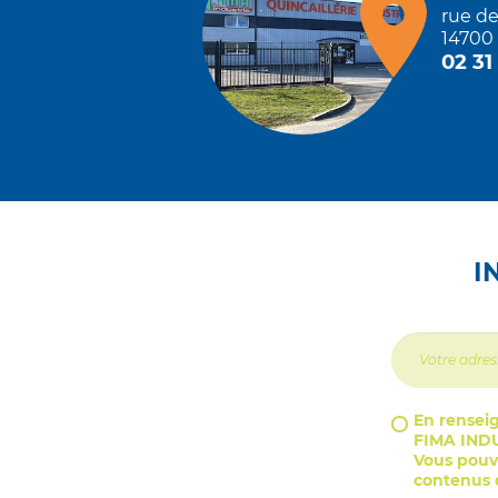
rue d
14700 
02 31
I
En renseig
FIMA INDU
Vous pouve
contenus d