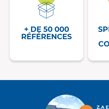
+ DE 50 000
SP
RÉFÉRENCES
CO
Z.A 