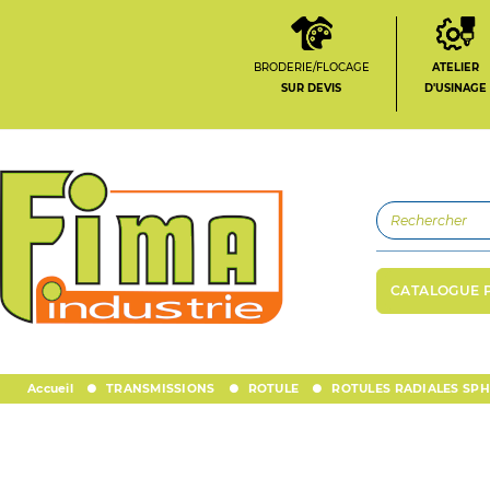
BRODERIE/FLOCAGE
ATELIER
SUR DEVIS
D'USINAGE
CATALOGUE 
Accueil
TRANSMISSIONS
ROTULE
ROTULES RADIALES SP