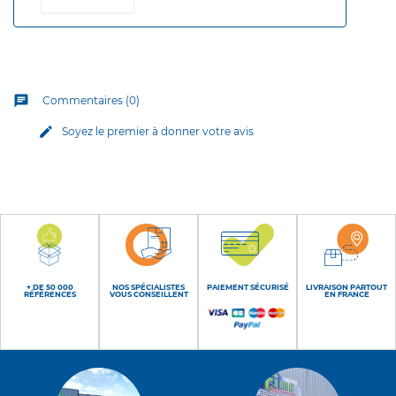
chat
Commentaires (0)
edit
Soyez le premier à donner votre avis
+ DE 50 000
NOS SPÉCIALISTES
PAIEMENT SÉCURISÉ
LIVRAISON PARTOUT
RÉFÉRENCES
VOUS CONSEILLENT
EN FRANCE