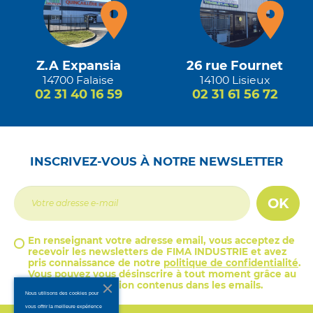
Z.A Expansia
26 rue Fournet
14700 Falaise
14100 Lisieux
02 31 40 16 59
02 31 61 56 72
INSCRIVEZ-VOUS À NOTRE NEWSLETTER
OK
En renseignant votre adresse email, vous acceptez de
recevoir les newsletters de FIMA INDUSTRIE et avez
pris connaissance de notre
politique de confidentialité
.
Vous pouvez vous désinscrire à tout moment grâce au
lien de désinscription contenus dans les emails.
Nous utilisons des cookies pour
vous offrir la meilleure expérience