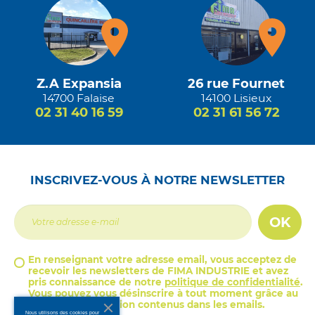
Z.A Expansia
26 rue Fournet
14700 Falaise
14100 Lisieux
02 31 40 16 59
02 31 61 56 72
INSCRIVEZ-VOUS À NOTRE NEWSLETTER
OK
En renseignant votre adresse email, vous acceptez de
recevoir les newsletters de FIMA INDUSTRIE et avez
pris connaissance de notre
politique de confidentialité
.
Vous pouvez vous désinscrire à tout moment grâce au
lien de désinscription contenus dans les emails.
Nous utilisons des cookies pour