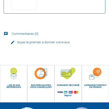
chat
Commentaires (0)
edit
Soyez le premier à donner votre avis
+ DE 50 000
NOS SPÉCIALISTES
PAIEMENT SÉCURISÉ
LIVRAISON PARTOUT
RÉFÉRENCES
VOUS CONSEILLENT
EN FRANCE