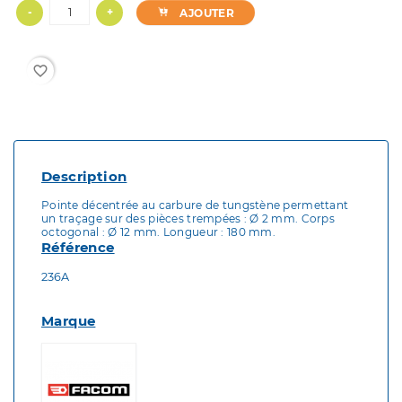
-
+
AJOUTER
favorite_border
Description
Pointe décentrée au carbure de tungstène permettant
un traçage sur des pièces trempées : Ø 2 mm. Corps
octogonal : Ø 12 mm. Longueur : 180 mm.
Référence
236A
Marque