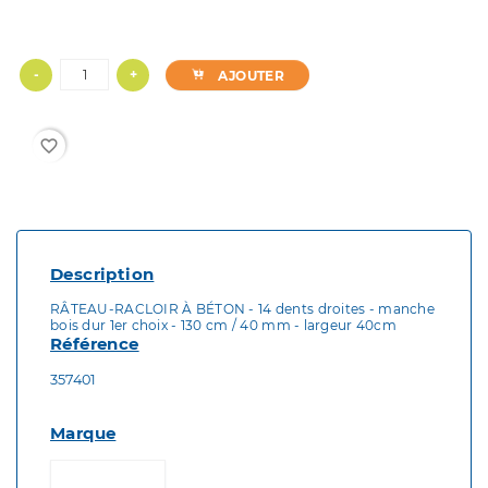
-
+
AJOUTER
favorite_border
Description
RÂTEAU-RACLOIR À BÉTON - 14 dents droites - manche
bois dur 1er choix - 130 cm / 40 mm - largeur 40cm
Référence
357401
Marque