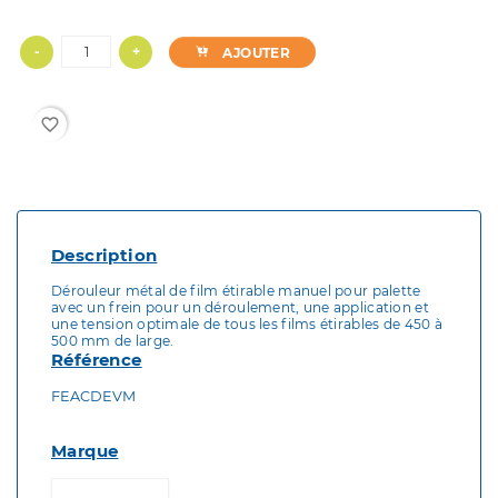
-
+
AJOUTER
favorite_border
Description
Dérouleur métal de film étirable manuel pour palette
avec un frein pour un déroulement, une application et
une tension optimale de tous les films étirables de 450 à
500 mm de large.
Référence
FEACDEVM
Marque