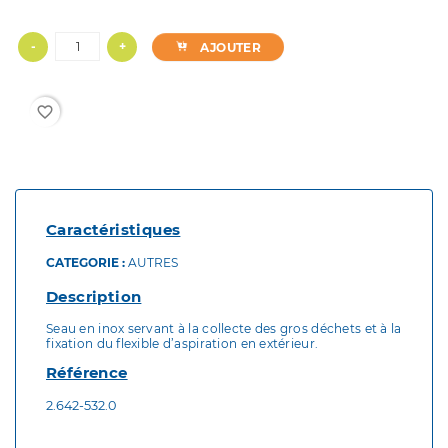
-
+
AJOUTER
favorite_border
Caractéristiques
CATEGORIE :
AUTRES
Description
Seau en inox servant à la collecte des gros déchets et à la
fixation du flexible d’aspiration en extérieur.
Référence
2.642-532.0