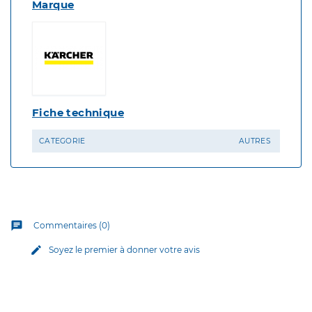
Marque
Fiche technique
CATEGORIE
AUTRES
chat
Commentaires (0)
edit
Soyez le premier à donner votre avis