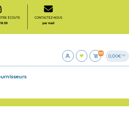
OTRE ÉCOUTE
CONTACTEZ-NOUS
 16 59
par mail
(0)
0,00€
TTC
ournisseurs