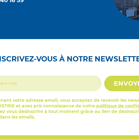
 40 16 59
NSCRIVEZ-VOUS À NOTRE NEWSLETT
ENVOY
nant votre adresse email, vous acceptez de recevoir les news
STRIE et avez pris connaissance de notre
politique de confid
z vous désinscrire à tout moment grâce au lien de désinscr
ans les emails.