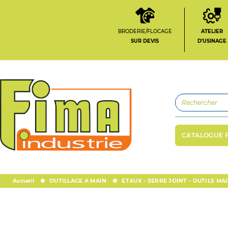
BRODERIE/FLOCAGE
ATELIER
SUR DEVIS
D'USINAGE
CATALOGUE 
Accueil
OUTILLAGE A MAIN
ETAUX - SERRE JOINT - OUTILS M