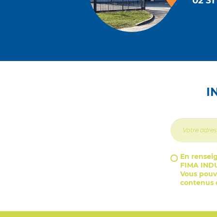
02 31
I
En renseig
FIMA INDU
Vous pouve
contenus d