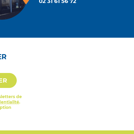
02 31 61 56 72
ER
ER
letters de
entialité
.
iption