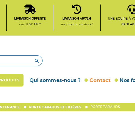
LIVRAISON OFFERTE
LIVRAISON 48/72H
UNE ÉQUIPE À V
dès 120€
TTC*
sur produit en stock*
02 31 40

Qui sommes-nous ?
Contact
Nos f
PRODUITS
PORTE TARAUDS
AINTENANCE
PORTE TARAUDS ET FILIÈRES