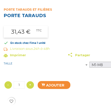
PORTE TARAUDS ET FILIÈRES
PORTE TARAUDS
31,43 €
TTC

En stock chez Fima
1 unité
Livraison sous 24h à 48h
Imprimer
Partager
TAILLE
M1-M8
AJOUTER
-
+
favorite_border