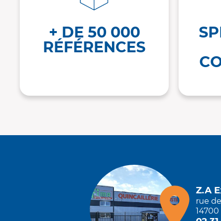
+ DE 50 000
SP
RÉFÉRENCES
CO
Z.A 
rue d
14700 