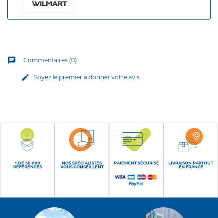
chat
Commentaires (0)
edit
Soyez le premier à donner votre avis
+ DE 50 000
NOS SPÉCIALISTES
PAIEMENT SÉCURISÉ
LIVRAISON PARTOUT
RÉFÉRENCES
VOUS CONSEILLENT
EN FRANCE