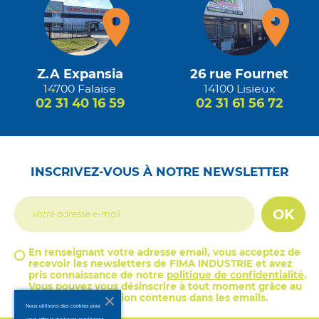
Z.A Expansia
26 rue Fournet
14700 Falaise
14100 Lisieux
02 31 40 16 59
02 31 61 56 72
INSCRIVEZ-VOUS À NOTRE NEWSLETTER
OK
En renseignant votre adresse email, vous acceptez de
recevoir les newsletters de FIMA INDUSTRIE et avez
pris connaissance de notre
politique de confidentialité
.
Vous pouvez vous désinscrire à tout moment grâce au
lien de désinscription contenus dans les emails.
Nous utilisons des cookies pour