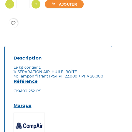
-
+
AJOUTER
favorite_border
Description
Le kit contient:
1x SÉPARATION AIR-HUILE. BOÎTE
4x Tampon filtrant IP54 PF 22.000 + PFA 20.000
Référence
CK4100-252-RS
Marque