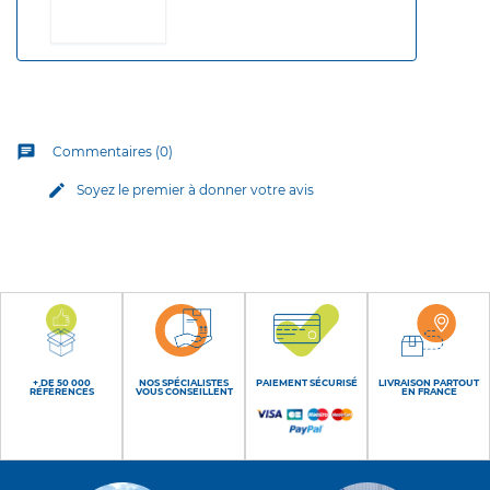
chat
Commentaires (0)
edit
Soyez le premier à donner votre avis
+ DE 50 000
NOS SPÉCIALISTES
PAIEMENT SÉCURISÉ
LIVRAISON PARTOUT
RÉFÉRENCES
VOUS CONSEILLENT
EN FRANCE