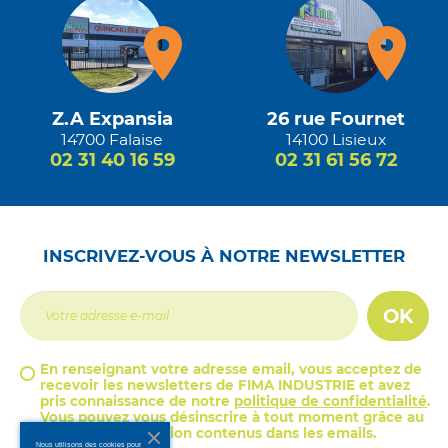
Z.A Expansia
26 rue Fournet
14700 Falaise
14100 Lisieux
02 31 40 16 59
02 31 61 56 72
INSCRIVEZ-VOUS À NOTRE NEWSLETTER
OK
En renseignant votre adresse email, vous acceptez de
recevoir les newsletters de FIMA INDUSTRIE et avez
pris connaissance de notre
politique de confidentialité
.
Vous pouvez vous désinscrire à tout moment grâce au
lien de désinscription contenus dans les emails.
Nous utilisons des cookies pour