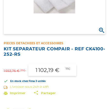

PIECES DETACHEES ET ACCESSOIRES
KIT SEPARATEUR COMPAIR - REF CK4100-
252-RS
1 102,19 €
TTC
TTC
1 553,76 €

En stock chez Fima
3 unités
Livraison sous 24h à 48h
Imprimer
Partager