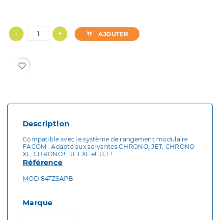
-
+
AJOUTER
favorite_border
Description
Compatible avec le système de rangement modulaire
FACOM : Adapté aux servantes CHRONO, JET, CHRONO
XL, CHRONO+, JET XL et JET+
Référence
MOD.84TZSAPB
Marque