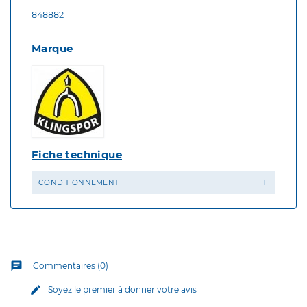
848882
Marque
Fiche technique
CONDITIONNEMENT
1
chat
Commentaires (0)
edit
Soyez le premier à donner votre avis