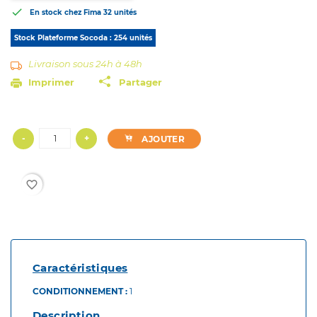

En stock chez Fima
32 unités
Stock Plateforme Socoda : 254 unités
Livraison sous 24h à 48h
Imprimer
Partager
-
+
AJOUTER
favorite_border
Caractéristiques
CONDITIONNEMENT :
1
Description