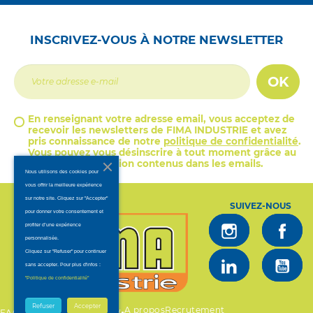
INSCRIVEZ-VOUS À NOTRE NEWSLETTER
OK
En renseignant votre adresse email, vous acceptez de
recevoir les newsletters de FIMA INDUSTRIE et avez
pris connaissance de notre
politique de confidentialité
.
Vous pouvez vous désinscrire à tout moment grâce au
lien de désinscription contenus dans les emails.
Nous utilisons des cookies pour
vous offrir la meilleure expérience
sur notre site. Cliquez sur "Accepter"
SUIVEZ-NOUS
pour donner votre consentement et
profiter d’une expérience
personnalisée.
Cliquez sur "Refuser" pour continuer
sans accepter. Pour plus d'infos :
.
"Politique de confidentialité"
Refuser
Accepter
A propos
Recrutement
•
•
•
FAQ
Mentions légales
CGV