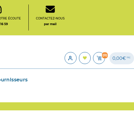
OTRE ÉCOUTE
CONTACTEZ-NOUS
 16 59
par mail
(0)
0,00€
TTC
ournisseurs