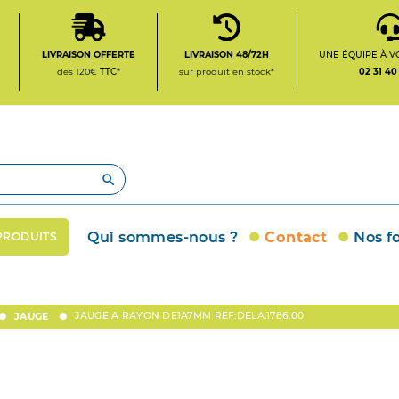
LIVRAISON OFFERTE
LIVRAISON 48/72H
UNE ÉQUIPE À V
dès 120€
TTC*
sur produit en stock*
02 31 40

Qui sommes-nous ?
Contact
Nos f
PRODUITS
JAUGE A RAYON DE1A7MM REF:DELA.1786.00
JAUGE