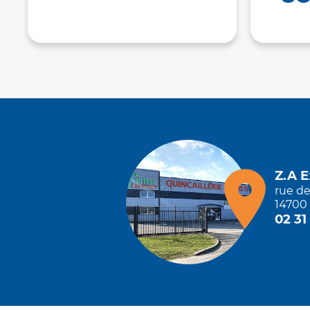
Z.A 
rue d
14700 
02 31