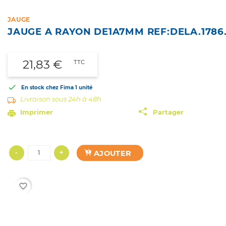
JAUGE
JAUGE A RAYON DE1A7MM REF:DELA.1786
21,83 €
TTC

En stock chez Fima
1 unité
Livraison sous 24h à 48h
Imprimer
Partager
AJOUTER
-
+
favorite_border