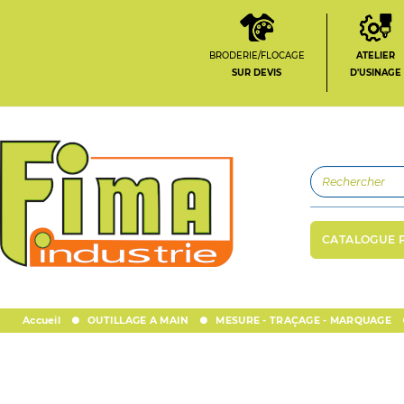
BRODERIE/FLOCAGE
ATELIER
SUR DEVIS
D'USINAGE
CATALOGUE 
Accueil
OUTILLAGE A MAIN
MESURE - TRAÇAGE - MARQUAGE