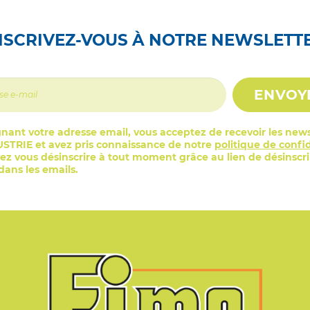
NSCRIVEZ-VOUS À NOTRE NEWSLETT
ENVOY
nant votre adresse email, vous acceptez de recevoir les news
STRIE et avez pris connaissance de notre
politique de confid
z vous désinscrire à tout moment grâce au lien de désinscr
ans les emails.