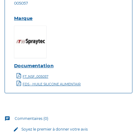
005057
Marque
Documentation
FT_NSF_005057
FDS - HUILE SILICONE ALIMENTAIR
chat
Commentaires (0)
edit
Soyez le premier à donner votre avis