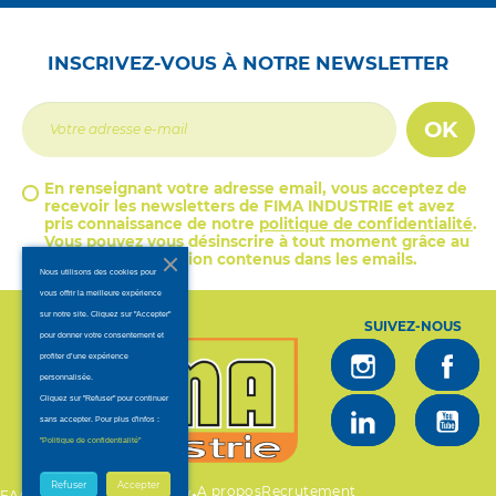
INSCRIVEZ-VOUS À NOTRE NEWSLETTER
OK
En renseignant votre adresse email, vous acceptez de
recevoir les newsletters de FIMA INDUSTRIE et avez
pris connaissance de notre
politique de confidentialité
.
Vous pouvez vous désinscrire à tout moment grâce au
lien de désinscription contenus dans les emails.
Nous utilisons des cookies pour
vous offrir la meilleure expérience
sur notre site. Cliquez sur "Accepter"
SUIVEZ-NOUS
pour donner votre consentement et
profiter d’une expérience
personnalisée.
Cliquez sur "Refuser" pour continuer
sans accepter. Pour plus d'infos :
.
"Politique de confidentialité"
Refuser
Accepter
A propos
Recrutement
•
•
•
FAQ
Mentions légales
CGV