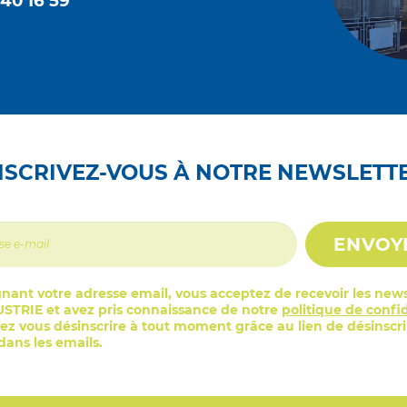
 40 16 59
NSCRIVEZ-VOUS À NOTRE NEWSLETT
ENVOY
nant votre adresse email, vous acceptez de recevoir les news
STRIE et avez pris connaissance de notre
politique de confid
z vous désinscrire à tout moment grâce au lien de désinscr
ans les emails.