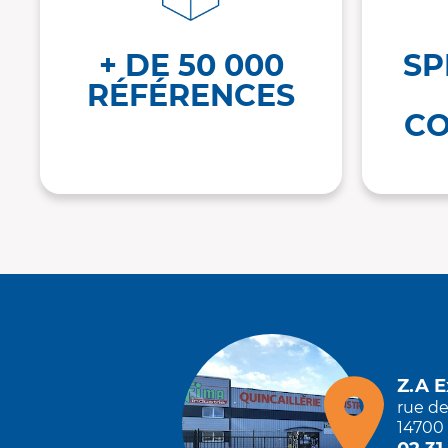
+ DE 50 000
SP
RÉFÉRENCES
CO
Z.A 
rue d
14700 