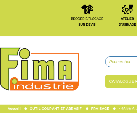
BRODERIE/FLOCAGE
ATELIER
SUR DEVIS
D'USINAGE
CATALOGUE 
FRAISE À
Accueil
OUTIL COUPANT ET ABRASIF
FRAISAGE