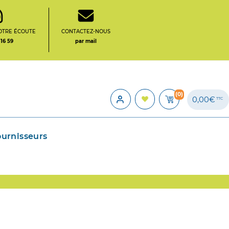
OTRE ÉCOUTE
CONTACTEZ-NOUS
 16 59
par mail
(0)
0,00€
TTC
ournisseurs