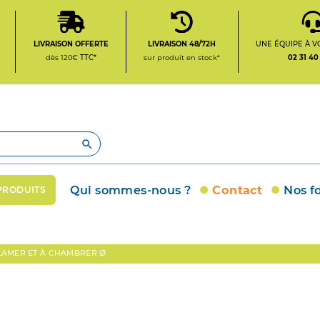
LIVRAISON OFFERTE
LIVRAISON 48/72H
UNE ÉQUIPE À V
dès 120€
TTC*
sur produit en stock*
02 31 40

Qui sommes-nous ?
Contact
Nos f
PRODUITS
 LAMER ET À CHAMBRER Ø