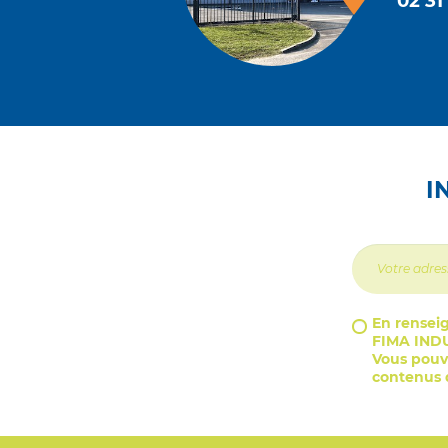
02 31
I
En renseig
FIMA INDU
Vous pouve
contenus d