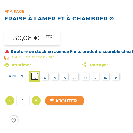
FRAISAGE
FRAISE À LAMER ET À CHAMBRER Ø
30,06 €
TTC

Rupture de stock en agence Fima, produit disponible chez le
Délai : nous consulter
Imprimer
Partager
DIAMETRE
3
4
5
6
8
10
12
14
16
AJOUTER
-
+
favorite_border