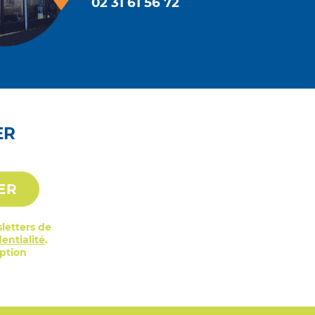
02 31 61 56 72
ER
ER
letters de
entialité
.
iption