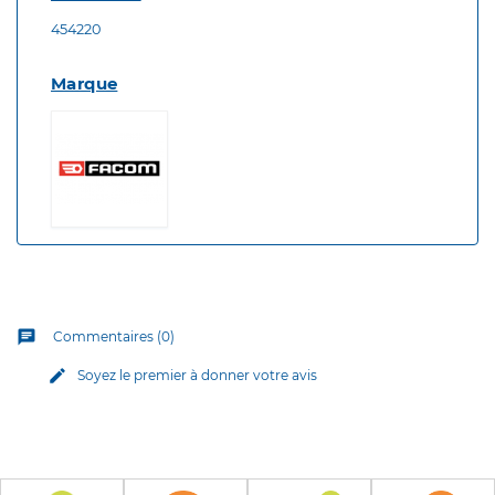
454220
Marque
chat
Commentaires (0)
edit
Soyez le premier à donner votre avis