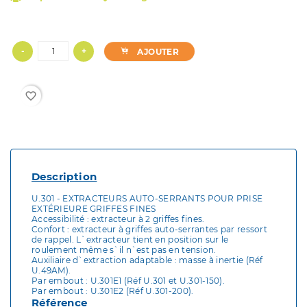
-
+
AJOUTER
favorite_border
Description
U.301 - EXTRACTEURS AUTO-SERRANTS POUR PRISE
EXTÉRIEURE GRIFFES FINES
Accessibilité : extracteur à 2 griffes fines.
Confort : extracteur à griffes auto-serrantes par ressort
de rappel. L`extracteur tient en position sur le
roulement même s`il n`est pas en tension.
Auxiliaire d`extraction adaptable : masse à inertie (Réf
U.49AM).
Par embout : U.301E1 (Réf U.301 et U.301-150).
Par embout : U.301E2 (Réf U.301-200).
Référence