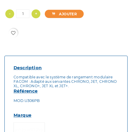
-
+
AJOUTER
favorite_border
Description
Compatible avec le système de rangement modulaire
FACOM : Adapté aux servantes CHRONO, JET, CHRONO
XL, CHRONO+, JET XL et JET+.
Référence
MOD.U306PB
Marque