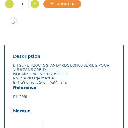
-
+
AJOUTER
favorite_border
Description
EH.2L - EMBOUTS STANDARDS LONGS SÉRIE 2 POUR
VIS 6 PANS CREUX
NORMES : NF ISO 1173, ISO 1173
Pour le vissage manuel.
Entraînement 5/16" - 7,94 mm.
Référence
EH.208L
Marque