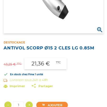

DESTOCKAGE
ANTIVOL SCORP Ø15 2 CLES LG 0.85M
21,36 €
TTC
TTC
43,25 €

En stock chez Fima
1 unité
Livraison sous 24h à 48h
Imprimer
Partager
-
+
AJOUTER