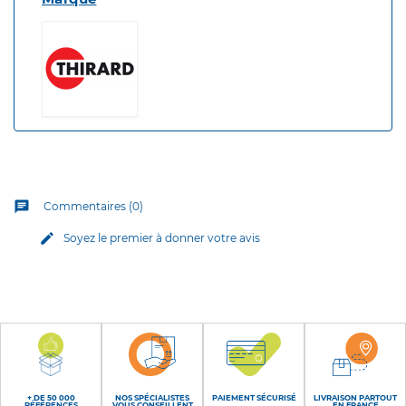
chat
Commentaires (0)
edit
Soyez le premier à donner votre avis
+ DE 50 000
NOS SPÉCIALISTES
PAIEMENT SÉCURISÉ
LIVRAISON PARTOUT
RÉFÉRENCES
VOUS CONSEILLENT
EN FRANCE