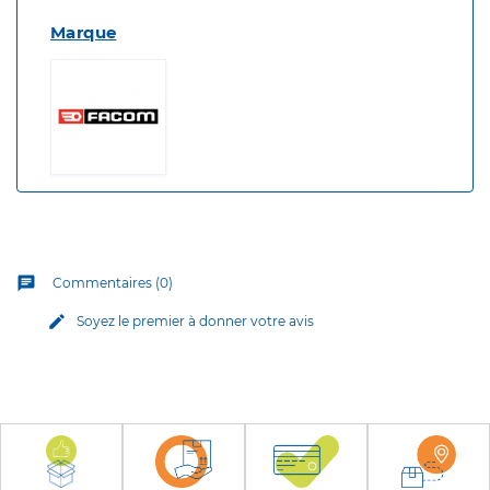
Marque
chat
Commentaires (0)
edit
Soyez le premier à donner votre avis