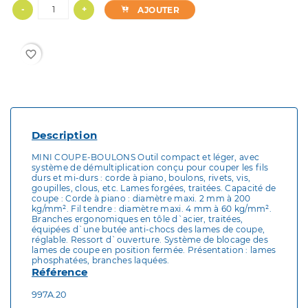
-
+
AJOUTER
favorite_border
Description
MINI COUPE-BOULONS Outil compact et léger, avec
système de démultiplication conçu pour couper les fils
durs et mi-durs : corde à piano, boulons, rivets, vis,
goupilles, clous, etc. Lames forgées, traitées. Capacité de
coupe : Corde à piano : diamètre maxi. 2 mm à 200
kg/mm². Fil tendre : diamètre maxi. 4 mm à 60 kg/mm².
Branches ergonomiques en tôle d`acier, traitées,
équipées d`une butée anti-chocs des lames de coupe,
réglable. Ressort d`ouverture. Système de blocage des
lames de coupe en position fermée. Présentation : lames
phosphatées, branches laquées.
Référence
997A.20